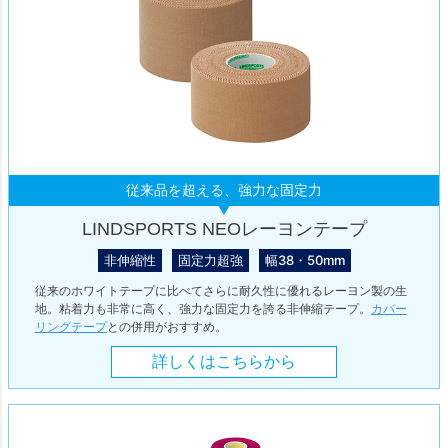
従来品を超える、強力な固定力
LINDSPORTS NEOレーヨンテープ
非伸縮性
固定力超強
幅38・50mm
従来のホワイトテープに比べてさらに耐久性に優れるレーヨン製の生
地。粘着力も非常に高く、強力な固定力を誇る非伸縮テープ。
カバー
リングテープ
との併用がおすすめ。
詳しくはこちらから