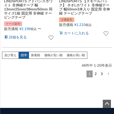
LINDSPORTS アドバンスホワ
LINDSPORTS 【スモールパッ
イト 非伸縮テープ 幅
ク】 ネオLホワイト 非伸縮テー
13mm/25mm/38mm/50mm 同
プ 幅50mm3本入り 固定用 非伸
サイズ1箱 固定用 非伸縮 テー
縮 テーピングテープ
ピングテープ
少量販売
ケース販売
販売価格
¥
1,210
税込
販売価格
¥
2,198
〜
税込
カートに入れる
詳細を見る
並び替え
標準
新着順
価格が安い順
価格が高い順
48
件中
1
-
20
件表示
1
2
3
ペー