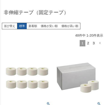
非伸縮テープ（固定テープ）
並び替え
標準
新着順
価格が安い順
価格が高い順
48
件中
1
-
20
件表示
1
2
3