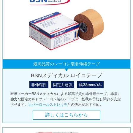
最高品質のレーヨン製非伸縮テープ
BSNメディカル ロイコテープ
非伸縮性
固定力超強
幅38mmのみ
医療メーカーBSNメディカルによる最高品質の非伸縮テープ。非常に
強力な固定力をもつレーヨン製のテープは、怪我を予防し関節を安定
させます。
カバーロールストレッチ
との併用がおすすめ。
詳しくはこちらから