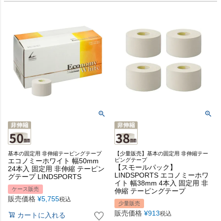
基本の固定用 非伸縮テーピングテープ
【少量販売】基本の固定用 非伸縮テー
エコノミーホワイト 幅50mm
ピングテープ
【スモールパック】
24本入 固定用 非伸縮 テーピン
LINDSPORTS エコノミーホワ
グテープ LINDSPORTS
イト 幅38mm 4本入 固定用 非
ケース販売
伸縮 テーピングテープ
販売価格
¥
5,755
税込
少量販売
販売価格
¥
913
税込
カートに入れる