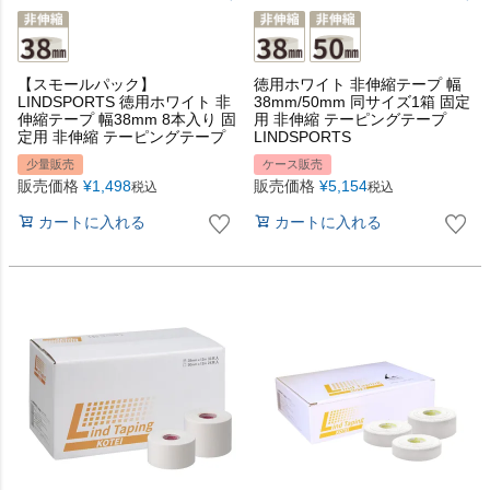
【スモールパック】
徳用ホワイト 非伸縮テープ 幅
LINDSPORTS 徳用ホワイト 非
38mm/50mm 同サイズ1箱 固定
伸縮テープ 幅38mm 8本入り 固
用 非伸縮 テーピングテープ
定用 非伸縮 テーピングテープ
LINDSPORTS
少量販売
ケース販売
販売価格
¥
1,498
販売価格
¥
5,154
税込
税込
カートに入れる
カートに入れる