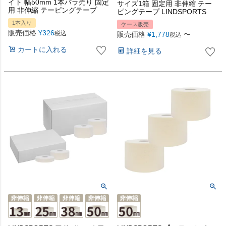
イト 幅50mm 1本バラ売り 固定
サイズ1箱 固定用 非伸縮 テー
用 非伸縮 テーピングテープ
ピングテープ LINDSPORTS
1本入り
ケース販売
販売価格
¥
326
税込
販売価格
¥
1,778
〜
税込
カートに入れる
詳細を見る