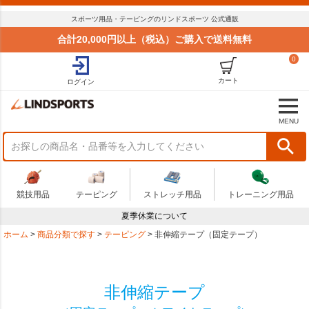
スポーツ用品・テーピングのリンドスポーツ 公式通販
合計20,000円以上（税込）ご購入で送料無料
0
カート
ログイン
MENU
競技用品
テーピング
ストレッチ用品
トレーニング用品
夏季休業について
ホーム
商品分類で探す
テーピング
非伸縮テープ（固定テープ）
非伸縮テープ