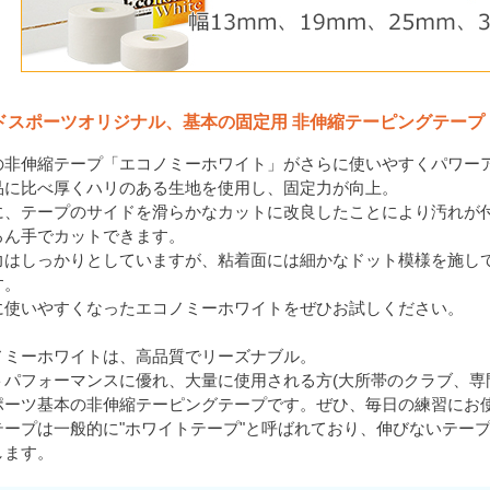
ドスポーツオリジナル、基本の固定用 非伸縮テーピングテープ
の非伸縮テープ「エコノミーホワイト」がさらに使いやすくパワー
品に比べ厚くハリのある生地を使用し、固定力が向上。
に、テープのサイドを滑らかなカットに改良したことにより汚れが
ろん手でカットできます。
力はしっかりとしていますが、粘着面には細かなドット模様を施し
す。
に使いやすくなったエコノミーホワイトをぜひお試しください。
ノミーホワイトは、高品質でリーズナブル。
トパフォーマンスに優れ、大量に使用される方(大所帯のクラブ、専
ポーツ基本の非伸縮テーピングテープです。ぜひ、毎日の練習にお
テープは一般的に"ホワイトテープ"と呼ばれており、伸びないテー
します。