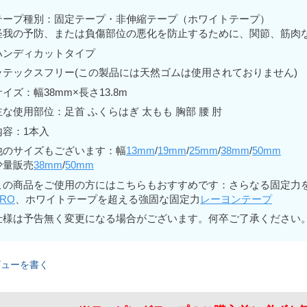
テープ種別：固定テープ・非伸縮テープ（ホワイトテープ）
怪我の予防、または負傷部位の悪化を防止するために、関節、筋肉
ハンディカットタイプ
ラテックスフリー(この製品には天然ゴムは使用されておりません)
サイズ：幅38mm×長さ13.8m
主な使用部位：足首 ふくらはぎ 太もも 胸部 腰 肘
内容：1本入
他のサイズもございます：幅
13mm
/
19mm
/
25mm
/
38mm
/
50mm
少量販売
38mm
/
50mm
この商品をご使用の方にはこちらもおすすめです：さらなる固定力
RO
、ホワイトテープを超える強固な固定力
レーヨンテープ
仕様は予告無く変更になる場合がございます。何卒ご了承ください
ビューを書く