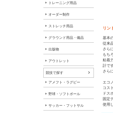
トレーニング用品
オーダー制作
ストレッチ用品
リン
基本
グラウンド用品・備品
従来
さら
出版物
もち
粘着
アウトレット
計で
さら
競技で探す
エコ
アメフト・ラグビー
コス
ドス
野球・ソフトボール
固定
使用
サッカー・フットサル