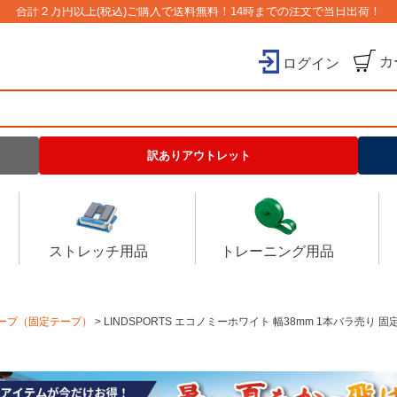
合計２万円以上(税込)ご購入で送料無料！14時までの注文で当日出荷！
カ
ログイン
検索
訳ありアウトレット
ストレッチ用品
トレーニング用品
ープ（固定テープ）
LINDSPORTS エコノミーホワイト 幅38mm 1本バラ売り 