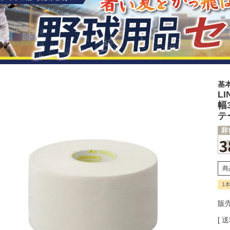
基
L
幅
テ
商
1
販
送