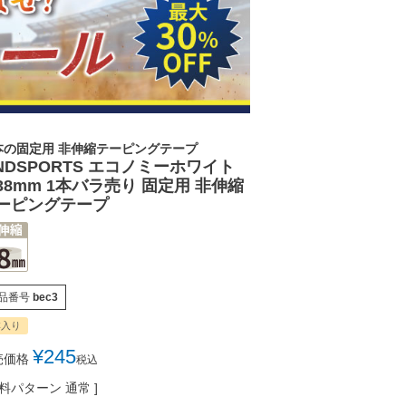
本の固定用 非伸縮テーピングテープ
INDSPORTS エコノミーホワイト
38mm 1本バラ売り 固定用 非伸縮
ーピングテープ
品番号
bec3
本入り
¥
245
売価格
税込
料パターン
通常