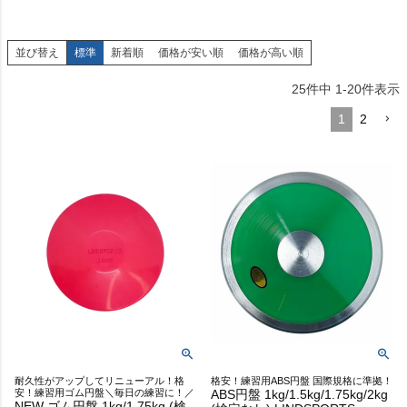
並び替え
標準
新着順
価格が安い順
価格が高い順
25
件中
1
-
20
件表示
1
2
耐久性がアップしてリニューアル！格
格安！練習用ABS円盤 国際規格に準拠！
安！練習用ゴム円盤＼毎日の練習に！／
ABS円盤 1kg/1.5kg/1.75kg/2kg
NEW ゴム円盤 1kg/1.75kg (検