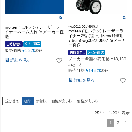
molten (モルテン) レーザーラ
•wg0012-07の後継品！
molten (モルテン) レーザーラ
イナーネーム入れ ※メーカー直
イナー2輪 (陸上用5cm/野球用
送
7.6cm) wg0022-0507 ※メーカ
ー直送
販売価格
¥
1,320
税込
メーカー希望小売価格
¥
18,150
詳細を見る
のところ
販売価格
¥
14,520
税込
詳細を見る
並び替え
標準
新着順
価格が安い順
価格が高い順
25
件中
1
-
20
件表示
1
2