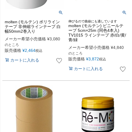
molten (モルテン) ポリライン
伸びるので曲線にも適しています
molten (モルテン) ビニールテ
テープ 非伸縮ラインテープ 白
ープ 5cm×25m (同色4本入)
幅50mm2巻入り
TV1015 ラインテープ 赤/白/黄/
メーカー希望小売価格
¥
3,080
青/緑
のところ
メーカー希望小売価格
¥
4,840
販売価格
¥
2,464
税込
のところ
販売価格
¥
3,872
税込
カートに入れる
カートに入れる