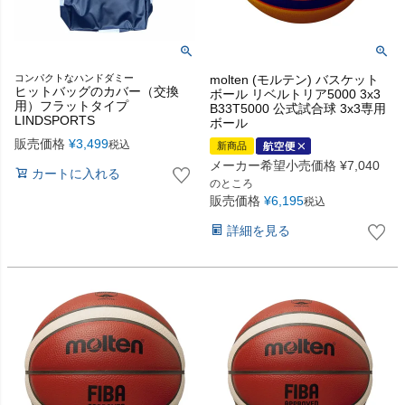
コンパクトなハンドダミー
molten (モルテン) バスケット
ヒットバッグのカバー（交換
ボール リベルトリア5000 3x3
用）フラットタイプ
B33T5000 公式試合球 3x3専用
LINDSPORTS
ボール
販売価格
¥
3,499
税込
新商品
メーカー希望小売価格
¥
7,040
カートに入れる
のところ
販売価格
¥
6,195
税込
詳細を見る