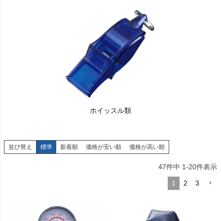
ホイッスル類
並び替え
標準
新着順
価格が安い順
価格が高い順
47
件中
1
-
20
件表示
1
2
3