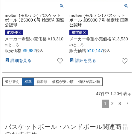
molten (モルテン) バスケット
molten (モルテン) バスケット
ボール JB5000 6号 検定球 国際
ボール JB5000 7号 検定球 国際
公認球
公認球
メーカー希望小売価格
¥
13,310
メーカー希望小売価格
¥
13,530
のところ
のところ
販売価格
¥
9,982
販売価格
¥
10,147
税込
税込
詳細を見る
詳細を見る
並び替え
標準
新着順
価格が安い順
価格が高い順
47
件中
1
-
20
件表示
1
2
3
バスケットボール・ハンドボール関連商品