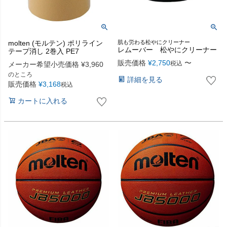
molten (モルテン) ポリライン
肌も労わる松やにクリーナー
レムーバー 松やにクリーナー
テープ消し 2巻入 PE7
販売価格
¥
2,750
〜
税込
メーカー希望小売価格
¥
3,960
のところ
詳細を見る
販売価格
¥
3,168
税込
カートに入れる