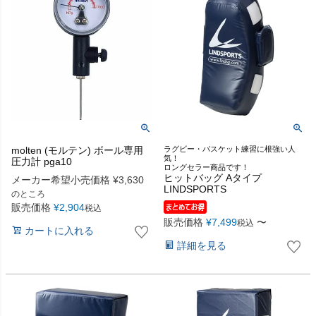
molten (モルテン) ボール専用
ラグビー・バスケット練習に根強い人
気！
圧力計 pga10
ロングセラー商品です！
ヒットバッグ Aタイプ
メーカー希望小売価格
¥
3,630
LINDSPORTS
のところ
販売価格
¥
2,904
税込
販売価格
¥
7,499
〜
税込
カートに入れる
詳細を見る