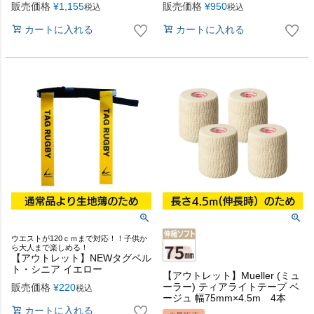
販売価格
¥
1,155
販売価格
¥
950
税込
税込
カートに入れる
カートに入れる
ウエストが120ｃｍまで対応！！子供か
ら大人まで楽しめる！
【アウトレット】NEWタグベル
ト・シニア イエロー
【アウトレット】Mueller (ミュ
ーラー) ティアライトテープ ベ
販売価格
¥
220
税込
ージュ 幅75mm×4.5m 4本
カートに入れる