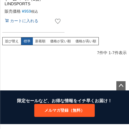
LINDSPORTS
販売価格
¥
959
税込
カートに入れる
並び替え
標準
新着順
価格が安い順
価格が高い順
7
件中
1
-
7
件表示
ペー
ジト
限定セールなど、お得な情報をイチ早くお届け！
ップ
メルマガ登録（無料）
へ