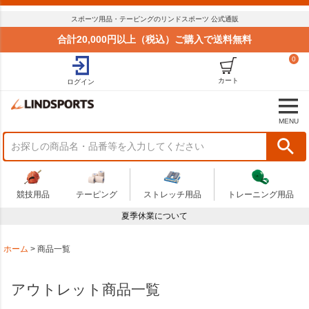
並び順
スポーツ用品・テーピングのリンドスポーツ 公式通販
標準
合計20,000円以上（税込）ご購入で送料無料
新着順
0
価格が安い順
価格が高い順
カート
ログイン
おすすめ順
商品状況
MENU
セール
まとめてお得
在庫限り
アウトレット
競技用品
テーピング
ストレッチ用品
トレーニング用品
予算
夏季休業について
～
商品番号
ホーム
商品一覧
アウトレット商品一覧
検索