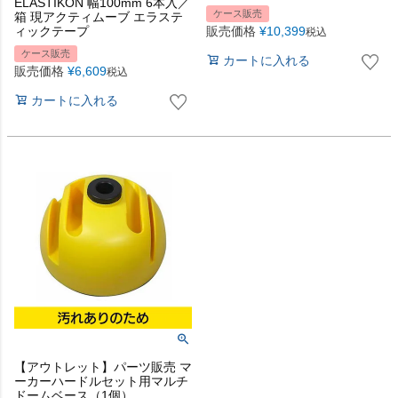
ELASTIKON 幅100mm 6本入／
ケース販売
箱 現アクティムーブ エラステ
ィックテープ
販売価格
¥
10,399
税込
ケース販売
カートに入れる
販売価格
¥
6,609
税込
カートに入れる
【アウトレット】パーツ販売 マ
ーカーハードルセット用マルチ
ドームベース（1個）