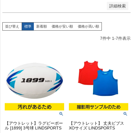
詳細検索
並び替え
標準
新着順
価格が安い順
価格が高い順
7
件中
1
-
7
件表示
【アウトレット】ラグビーボー
【アウトレット】 丈夫ビブス
ル [1899] 3号球 LINDSPORTS
XOサイズ LINDSPORTS