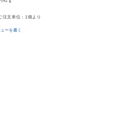
約42ｇ
ご注文単位：1個より
ビューを書く