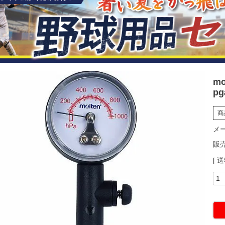
m
pg
商
メ
販
送