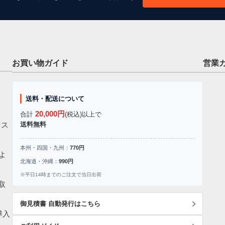
お買い物ガイド
営業
送料・配送について
20,000円
合計
(税込)以上で
セス
送料無料
本州・四国・九州：
770円
よ
北海道・沖縄：
990円
※平日14時までのご注文で当日出荷
取
御見積書 自動発行はこちら
導入