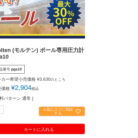
olten (モルテン) ボール専用圧力計
a10
品番号
pga10
ーカー希望小売価格
¥
3,630
のところ
¥
2,904
売価格
税込
料パターン
通常
お気に入りに登録
する
カートに入れる