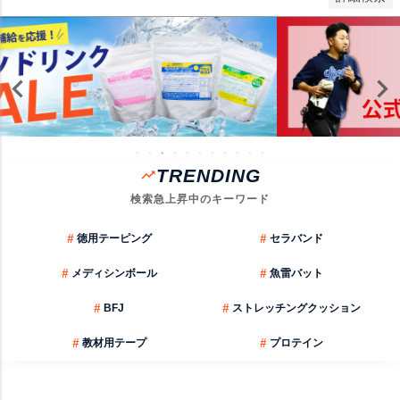
TRENDING
検索急上昇中のキーワード
#
#
徳用テーピング
セラバンド
#
#
メディシンボール
魚雷バット
#
#
BFJ
ストレッチングクッション
#
#
教材用テープ
プロテイン