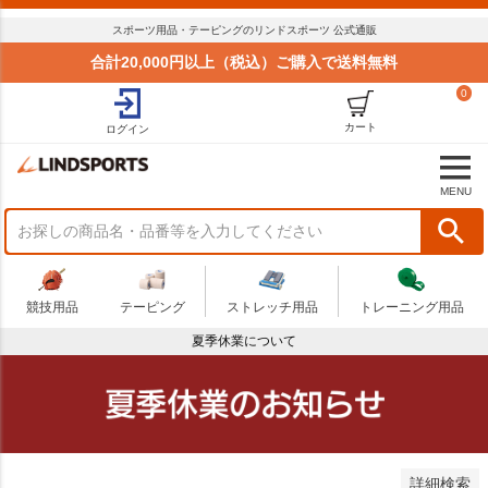
並び順
標準
スポーツ用品・テーピングのリンドスポーツ 公式通販
新着順
合計20,000円以上（税込）ご購入で送料無料
価格が安い順
価格が高い順
0
おすすめ順
カート
ログイン
商品状況
セール
MENU
まとめてお得
在庫限り
アウトレット
予算
競技用品
テーピング
ストレッチ用品
トレーニング用品
～
夏季休業について
商品番号
検索
詳細検索