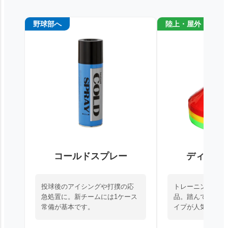
野球部へ
陸上・屋外
コールドスプレー
ディスク
投球後のアイシングや打撲の応
トレーニングに欠
急処置に。新チームには1ケース
品。踏んでも割れ
常備が基本です。
イプが人気です。