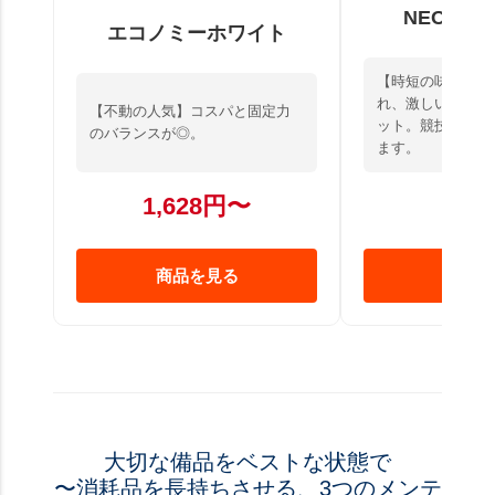
NEOソフ
エコノミーホワイト
【時短の味方】手
れ、激しい動きに
【不動の人気】コスパと固定力
ット。競技現場で
のバランスが◎。
ます。
1,628円〜
5,6
商品を見る
商品を
大切な備品をベストな状態で
〜消耗品を長持ちさせる、3つのメンテ