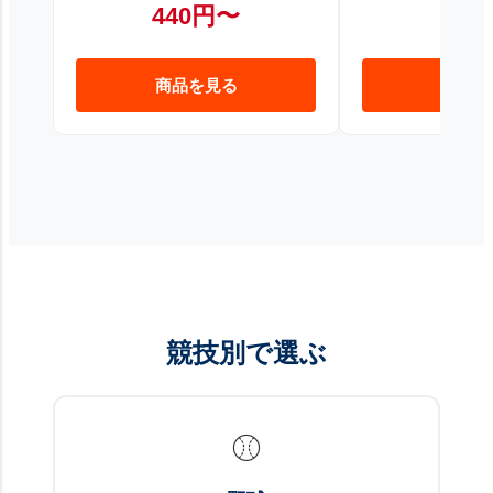
440円〜
1,3
商品を見る
商品を
競技別で選ぶ
⚾