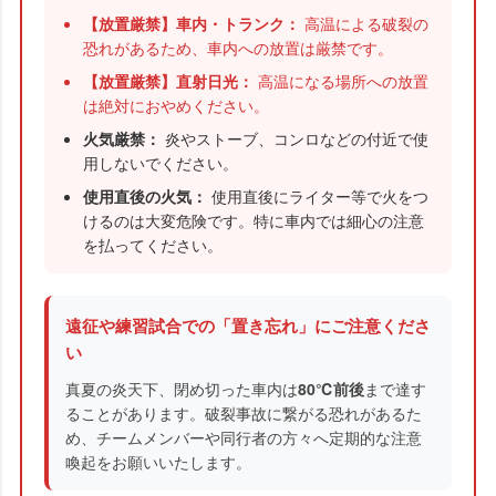
【放置厳禁】車内・トランク：
高温による破裂の
恐れがあるため、車内への放置は厳禁です。
【放置厳禁】直射日光：
高温になる場所への放置
は絶対におやめください。
火気厳禁：
炎やストーブ、コンロなどの付近で使
用しないでください。
使用直後の火気：
使用直後にライター等で火をつ
けるのは大変危険です。特に車内では細心の注意
を払ってください。
遠征や練習試合での「置き忘れ」にご注意くださ
い
真夏の炎天下、閉め切った車内は
80℃前後
まで達す
ることがあります。破裂事故に繋がる恐れがあるた
め、チームメンバーや同行者の方々へ定期的な注意
喚起をお願いいたします。