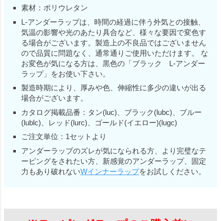
素材：ポリウレタン
L-アンダーラップは、時間の経過に伴う外気との接触、
気温の影響や光のあたり具合など、様々な要因で変色す
る場合がございます。製造上の不良品ではございません
ので品質に問題なく、通常通りご使用いただけます。 な
お変色が気になる方は、黒色の「ブラック L-アンダー
ラップ」をお使い下さい。
製造時期により、厚みや色、伸縮性に多少の違いが出る
場合がございます。
カタログ掲載品番：タン(luc)、ブラック(lubc)、ブルー
(lublc)、レッド(lurc)、ゴールド(イエロー)(lugc)
ご注文単位：1セットより
アンダーラップのズレが気になられる方、より完璧なテ
ーピングをされたい方、新感覚のアンダーラップ、固定
力もあり破れない
Wインナーラップ
をお試しください。