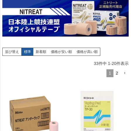
並び替え
標準
新着順
価格が安い順
価格が高い順
33
件中
1
-
20
件表示
1
2