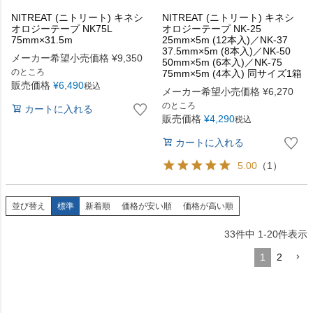
NITREAT (ニトリート) キネシ
NITREAT (ニトリート) キネシ
オロジーテープ NK75L
オロジーテープ NK-25
75mm×31.5m
25mm×5m (12本入)／NK-37
37.5mm×5m (8本入)／NK-50
メーカー希望小売価格
¥
9,350
50mm×5m (6本入)／NK-75
のところ
75mm×5m (4本入) 同サイズ1箱
販売価格
¥
6,490
税込
メーカー希望小売価格
¥
6,270
のところ
カートに入れる
販売価格
¥
4,290
税込
カートに入れる
5.00
（1）
並び替え
標準
新着順
価格が安い順
価格が高い順
33
件中
1
-
20
件表示
1
2