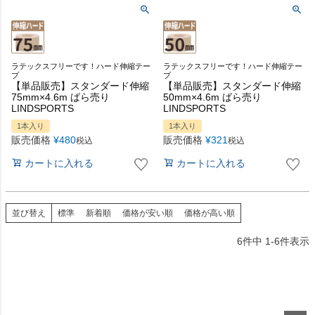
ラテックスフリーです！ハード伸縮テー
ラテックスフリーです！ハード伸縮テー
プ
プ
【単品販売】スタンダード伸縮
【単品販売】スタンダード伸縮
75mm×4.6m ばら売り
50mm×4.6m ばら売り
LINDSPORTS
LINDSPORTS
1本入り
1本入り
販売価格
¥
480
販売価格
¥
321
税込
税込
カートに入れる
カートに入れる
並び替え
標準
新着順
価格が安い順
価格が高い順
6
件中
1
-
6
件表示