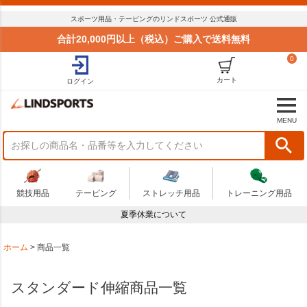
並び順
スポーツ用品・テーピングのリンドスポーツ 公式通販
標準
合計20,000円以上（税込）ご購入で送料無料
新着順
0
価格が安い順
価格が高い順
カート
ログイン
おすすめ順
商品状況
MENU
セール
まとめてお得
在庫限り
アウトレット
競技用品
テーピング
ストレッチ用品
トレーニング用品
予算
夏季休業について
～
商品番号
ホーム
商品一覧
スタンダード伸縮商品一覧
検索