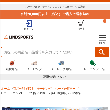
スポーツ用品・テーピングのリンドスポーツ 公式通販
合計20,000円以上（税込）ご購入で送料無料
0
カート
ログイン
MENU
競技用品
テーピング
ストレッチ用品
トレーニング用品
夏季休業について
ホーム
商品分類で探す
テーピング
ハード伸縮テープ
ハートマン ACテープ 幅 25mm ×長さ4.5m(伸長時) 12本/箱