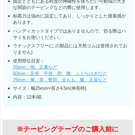
固定とともにある程度の伸縮性を保ちたい可動域の大き
な関節のテーピングなどの際に使用します。
粘着力は強めに設定してあり、しっかりとした接着感が
あります。
ハンディカットタイプではありませんので、切る際はハ
サミをお使いください。
ラテックスフリー(この製品には天然ゴムは使用されてお
りません)
使用部位目安：
25mm：指、足裏など
50mm：足首、手首、肘、膝、ふくらはぎなど
75mm：腰、肩、臀部、太もも、膝、足首など
サイズ：幅25mm×長さ4.5m(伸長時)
内容：12本/箱
※テーピングテープのご購入前に