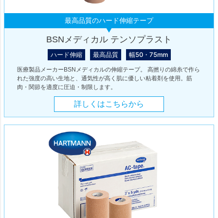
最高品質のハード伸縮テープ
BSNメディカル テンソプラスト
ハード伸縮
最高品質
幅50・75mm
医療製品メーカーBSNメディカルの伸縮テープ。 高撚りの綿糸で作ら
れた強度の高い生地と、通気性が高く肌に優しい粘着剤を使用。筋
肉・関節を適度に圧迫・制限します。
詳しくはこちらから