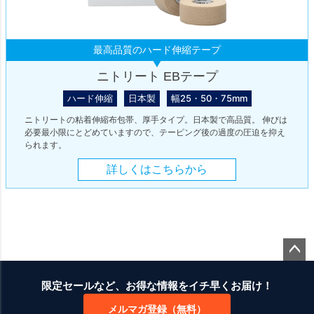
最高品質のハード伸縮テープ
ニトリート EBテープ
ハード伸縮
日本製
幅25・50・75mm
ニトリートの粘着伸縮布包帯、厚手タイプ。日本製で高品質。 伸びは
必要最小限にとどめていますので、テーピング後の過度の圧迫を抑え
られます。
詳しくはこちらから
ペー
ジト
限定セールなど、お得な情報をイチ早くお届け！
ップ
メルマガ登録（無料）
へ