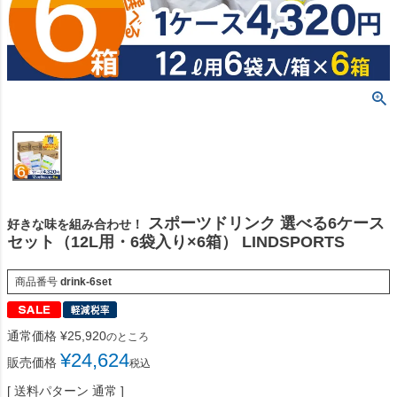
スポーツドリンク 選べる6ケース
好きな味を組み合わせ！
セット（12L用・6袋入り×6箱） LINDSPORTS
商品番号
drink-6set
通常価格
¥
25,920
のところ
¥
24,624
販売価格
税込
送料パターン
通常