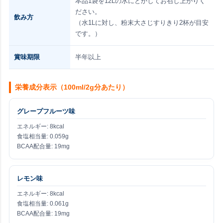
本品1袋を12Lの水にとかしてお召し上がりく
ださい。
飲み方
（水1Lに対し、粉末大さじすりきり2杯が目安
です。）
賞味期限
半年以上
栄養成分表示（100ml/2g分あたり）
グレープフルーツ味
エネルギー: 8kcal
食塩相当量: 0.059g
BCAA配合量: 19mg
レモン味
エネルギー: 8kcal
食塩相当量: 0.061g
BCAA配合量: 19mg