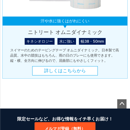
汗や水に強くはがれにくい
ニトリート オムニダイナミック
キネシオロジー
水に強い
幅38・50mm
スイマーのためのテーピングテープ オムニダイナミック。日本製で高
品質。水中の競技はもちろん、雨の日のプレーにも使用できます。
縦・横、全方向に伸びるので、屈曲部にもやさしくフィット。
詳しくはこちらから
ペー
ジト
限定セールなど、お得な情報をイチ早くお届け！
ップ
メルマガ登録（無料）
へ