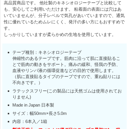
高品質商品です。 他社製のキネシオロジーテープと比較して
も、安心してご利用いただけます。 粘着面の表面には穴はあ
いていませんが、分子レベルで気孔があいていますので、通気
性に優れているためムレにくく、発汗の多い方にもおすすめで
す。
しっかりしていますが柔らかめの生地を使用しています。
テープ種別：キネシオロジーテープ
伸縮性のあるテープです。筋肉に沿って肌に直接貼るこ
とで筋肉の動きをサポート。痛みの緩和、怪我の予防、
血液やリンパ液の循環促進などの目的で使用します。
（肌に直接貼るタイプのテープですので、重ね貼りには
不向きです。）
ラテックスフリー(この製品には天然ゴムは使用されてお
りません)
Made in Japan 日本製
サイズ：幅50mm×長さ5.0m
内容：6本入／1箱