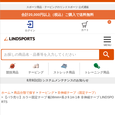
スポーツ用品・テーピングのリンドスポーツ 公式通販
合計20,000円以上（税込）ご購入で送料無料
0
カート
ログイン
MENU
競技用品
テーピング
ストレッチ用品
トレーニング用品
8月9日(日) システムメンテナンスのお知らせ
ホーム
商品分類で探す
テーピング
非伸縮テープ（固定テープ）
【バラ売り】カラー固定テープ 幅38mm×長さ9.1m 1本 非伸縮テープ LINDSPO
RTS