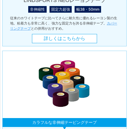
LINDSPORTS NEOレーヨンテープ
非伸縮性
固定力超強
幅38・50mm
従来のホワイトテープに比べてさらに耐久性に優れるレーヨン製の生
地。粘着力も非常に高く、強力な固定力を誇る非伸縮テープ。
カバー
リングテープ
との併用がおすすめ。
詳しくはこちらから
カラフルな非伸縮テーピングテープ