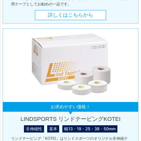
用テープとしてお勧めの一品です。
詳しくはこちらから
お求めやすい価格！
LINDSPORTS リンドテーピングKOTEI
非伸縮性
基本
幅13・19・25・38・50mm
リンドテーピング「KOTEI」はリンドスポーツのオリジナル非伸縮テ