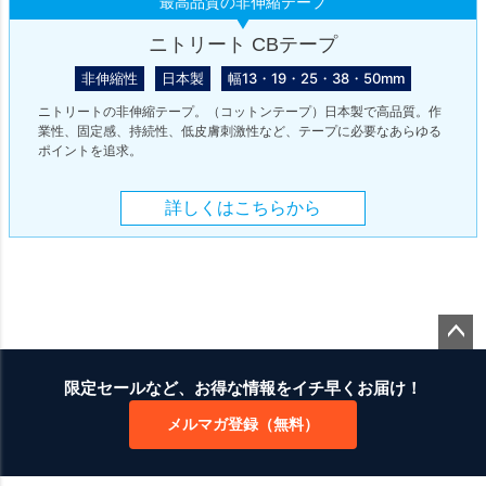
最高品質の非伸縮テープ
ニトリート CBテープ
非伸縮性
日本製
幅13・19・25・38・50mm
ニトリートの非伸縮テープ。（コットンテープ）日本製で高品質。作
業性、固定感、持続性、低皮膚刺激性など、テープに必要なあらゆる
ポイントを追求。
詳しくはこちらから
ペー
ジト
限定セールなど、お得な情報をイチ早くお届け！
ップ
メルマガ登録（無料）
へ