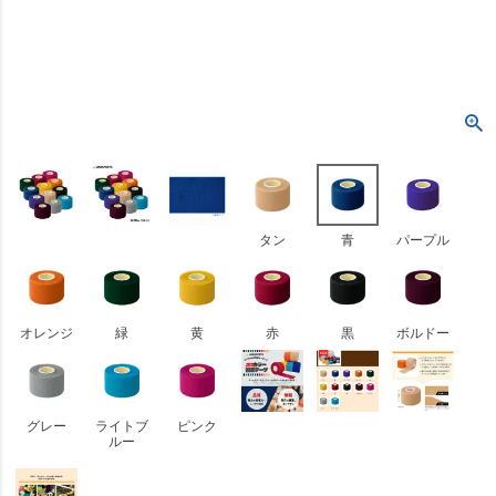
タン
青
パープル
オレンジ
緑
黄
赤
黒
ボルドー
グレー
ライトブ
ピンク
ルー