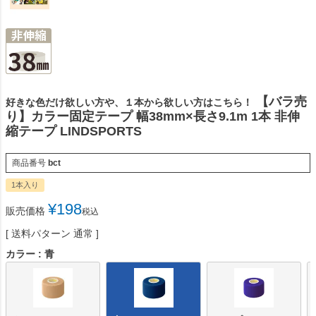
【バラ売
好きな色だけ欲しい方や、１本から欲しい方はこちら！
り】カラー固定テープ 幅38mm×長さ9.1m 1本 非伸
縮テープ LINDSPORTS
商品番号
bct
1本入り
¥
198
販売価格
税込
送料パターン
通常
カラー
青