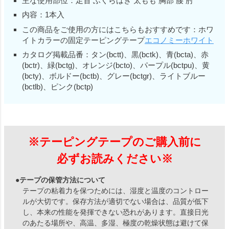
主な使用部位：足首 ふくらはぎ 太もも 胸部 腰 肘
内容：1本入
この商品をご使用の方にはこちらもおすすめです：ホワ
イトカラーの固定テーピングテープ
エコノミーホワイト
カタログ掲載品番：タン(bctt)、黒(bctk)、青(bcta)、赤
(bctr)、緑(bctg)、オレンジ(bcto)、パープル(bctpu)、黄
(bcty)、ボルドー(bctb)、グレー(bctgr)、ライトブルー
(bctlb)、ピンク(bctp)
※テーピングテープのご購入前に
必ずお読みください※
●テープの保管方法について
テープの粘着力を保つためには、湿度と温度のコントロー
ルが大切です。保存方法が適切でない場合は、品質が低下
し、本来の性能を発揮できない恐れがあります。直接日光
のあたる場所や、高温、多湿、極度の乾燥状態は避けて保