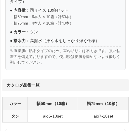
タイプ）
●
内容量：
同サイズ 10箱セット
・幅50mm：6本入 × 10箱（計60本）
・幅75mm：4本入 × 10箱（計40本）
●
カラー：
タン
●
撥水力：
高撥水（汗や水をしっかり弾く仕様）
※直接肌に貼るタイプのため、重ね貼りには不向きです。強い粘
着力を備えておりますので、使用後は皮膚を痛めないよう優しく
剥がしてください。
カタログ品番一覧
カラー
幅50mm（10箱）
幅75mm（10箱）
タン
aio5-10set
aio7-10set