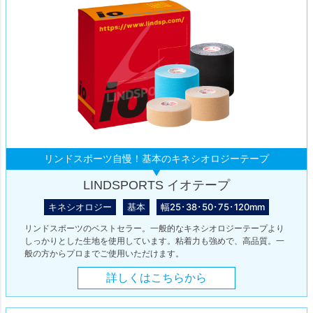
リンドスポーツ自慢！基本のキネシオロジーテープ
LINDSPORTS イオテープ
キネシオロジー
基本
幅25･38･50･75･120mm
リンドスポーツのベストセラー。一般的なキネシオロジーテープより
しっかりとした生地を使用しています。粘着力も強めで、高品質。一
般の方からプロまでご使用いただけます。
詳しくはこちらから