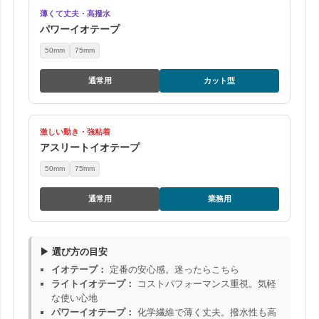
薄くて丈夫・高撥水
パワーイオテープ
50mm
75mm
通常用
カット型
激しい動き・強粘着
アスリートイオテープ
50mm
75mm
通常用
業務用
▶ 選び方の目安
イオテープ：
定番の安心感。迷ったらこちら
ライトイオテープ：
コストパフォーマンス重視。気軽
な使い心地
パワーイオテープ：
化学繊維で薄く丈夫。撥水性も高