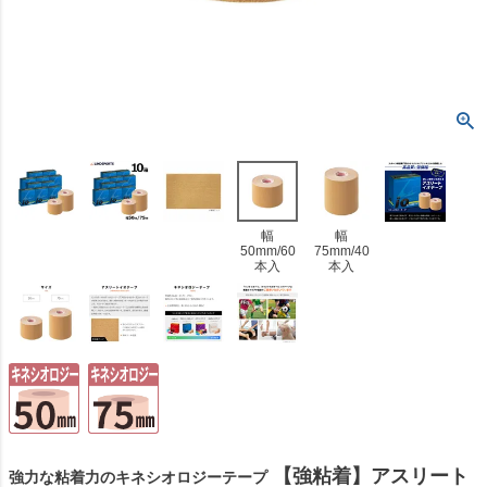
幅
幅
50mm/60
75mm/40
本入
本入
【強粘着】アスリート
強力な粘着力のキネシオロジーテープ