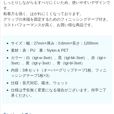
しっとりしながらもすべりにくいため、使いやすいデザインで
す。
粘着力も強く、はがれにくくなっております。
グリップの末端を固定するためのフィニッシングテープ付き。
コストパフォーマンスが高く、お買い得な商品です。
サイズ：幅：27mm×厚み：0.6mm×長さ：1200mm
素材：表：PU 裏：Nylon & PET
カラー：白（tgt-w-3set）、黒（tgt-bk-3set）、赤（tgt-r-
3set）、黄（tgt-y-3set）、青（tgt-bl-3set）
内容：3本セット（オーバーグリップテープ1枚、フィニ
ッシングテープ1枚×3）
仕様：長尺対応、吸水、ウェット
仕様は予告無く変更になる場合がございます。何卒ご了
承ください。