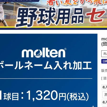
m
(
商
販
送
名
名