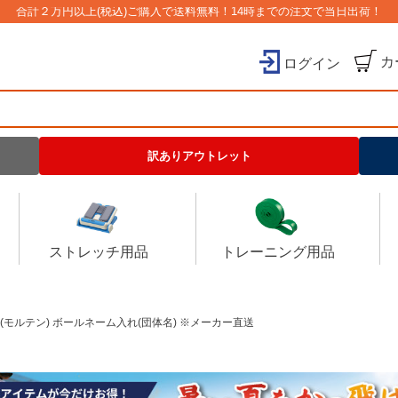
合計２万円以上(税込)ご購入で送料無料！14時までの注文で当日出荷！
カ
ログイン
検索
訳ありアウトレット
ストレッチ用品
トレーニング用品
en (モルテン) ボールネーム入れ(団体名) ※メーカー直送