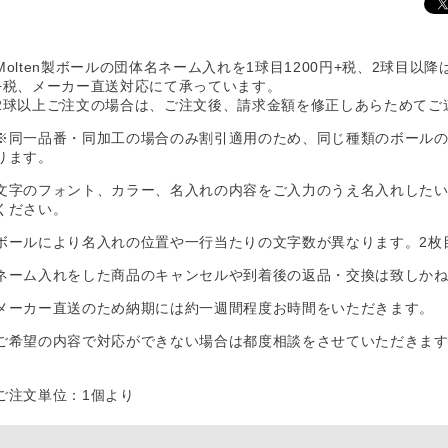
Molten製ボールの団体名ネーム入れを1球目1200円+税、2球目以
+税、メーカー直送対応にて承っています。
2球以上ご注文の場合は、ご注文後、請求金額を修正しあらためてご
※同一品番・同加工の場合のみ割引適用のため、同じ種類のボールの
ります。
文字のフォント、カラー、名入れの内容をご入力のうえ名入れした
ください。
ボールにより名入れの位置や一行当たりの文字数が異なります。2枚
ネーム入れをした商品のキャンセルや到着後の返品・交換は致しか
メーカー直送のため納期には約一週間程度お時間をいただきます。
ご希望の内容で対応ができない場合は都度相談をさせていただきま
ご注文単位：1個より