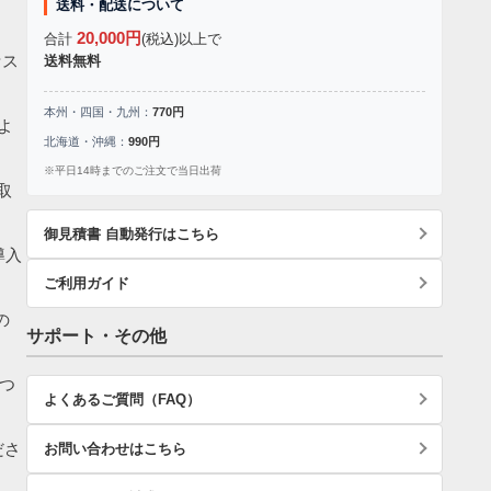
送料・配送について
20,000円
合計
(税込)以上で
セス
送料無料
本州・四国・九州：
770円
よ
北海道・沖縄：
990円
※平日14時までのご注文で当日出荷
取
御見積書 自動発行はこちら
導入
ご利用ガイド
の
サポート・その他
つ
よくあるご質問（FAQ）
ださ
お問い合わせはこちら