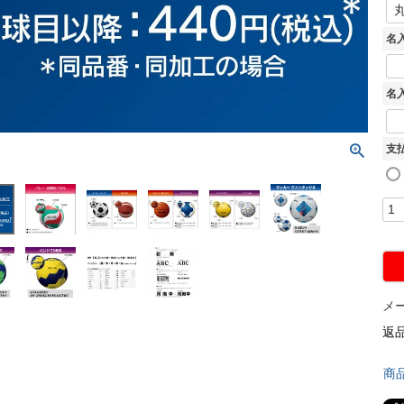
名
名
支
メ
返
商