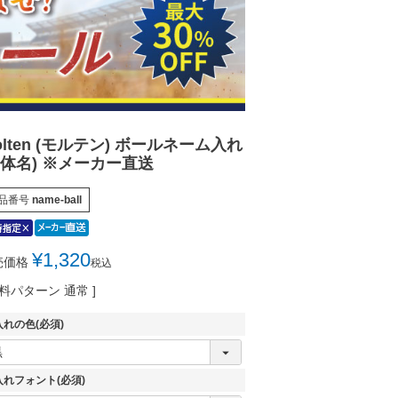
olten (モルテン) ボールネーム入れ
団体名) ※メーカー直送
品番号
name-ball
¥
1,320
売価格
税込
料パターン
通常
入れの色
(必須)
入れフォント
(必須)