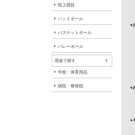
陸上競技
ハンドボール
●
バスケットボール
バレーボール
用途で探す
学校・体育用品
病院・整骨院
●
●