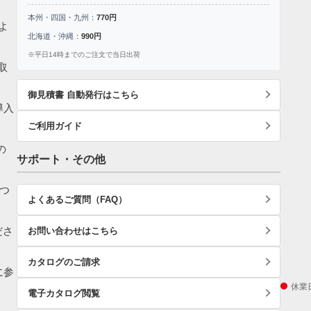
本州・四国・九州：
770円
よ
北海道・沖縄：
990円
※平日14時までのご注文で当日出荷
取
御見積書 自動発行はこちら
導入
ご利用ガイド
の
サポート・その他
つ
よくあるご質問（FAQ）
ださ
お問い合わせはこちら
カタログのご請求
に参
休業
電子カタログ閲覧