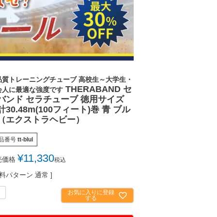
品質トレーニングチューブ 高校生～大学生・
THERABAND セ
会人に最適な強度です
バンド セラチューブ 徳用サイズ
計30.48m(100フィート)巻 青 ブル
（エクストラヘビー）
品番号
tt-blul
¥
11,330
売価格
税込
料パターン
通常
お気に入りに登録
する