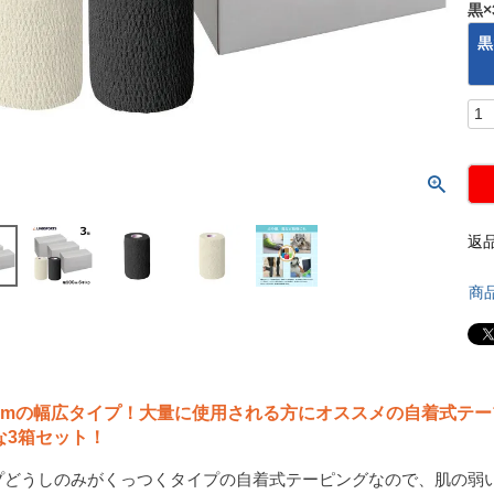
黒×
黒
返
商
0mmの幅広タイプ！大量に使用される方にオススメの自着式テー
な3箱セット！
プどうしのみがくっつくタイプの自着式テーピングなので、肌の弱