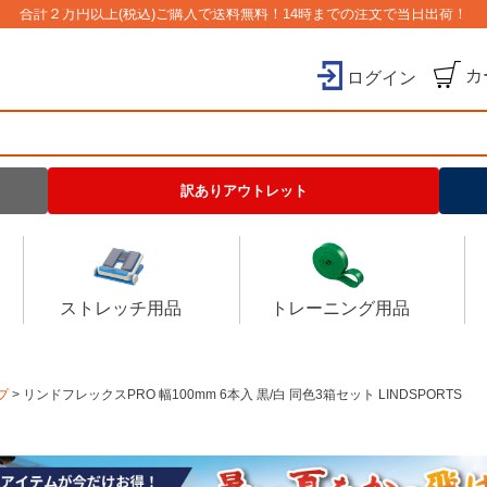
合計２万円以上(税込)ご購入で送料無料！14時までの注文で当日出荷！
カ
ログイン
検索
訳ありアウトレット
ストレッチ用品
トレーニング用品
プ
リンドフレックスPRO 幅100mm 6本入 黒/白 同色3箱セット LINDSPORTS