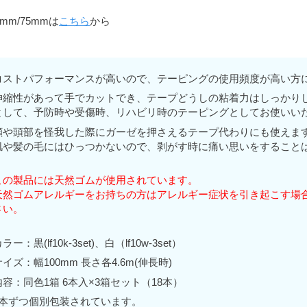
0mm/75mmは
こちら
から
コストパフォーマンスが高いので、テーピングの使用頻度が高い方
伸縮性があって手でカットでき、テープどうしの粘着力はしっかり
として、予防時や受傷時、リハビリ時のテーピングとしてお使いい
顔や頭部を怪我した際にガーゼを押さえるテープ代わりにも使えま
肌や髪の毛にはひっつかないので、剥がす時に痛い思いをすること
この製品には天然ゴムが使用されています。
天然ゴムアレルギーをお持ちの方はアレルギー症状を引き起こす場
さい。
ラー：黒(lf10k-3set)、白（lf10w-3set）
サイズ：幅100mm 長さ各4.6m(伸長時)
内容：同色1箱 6本入×3箱セット（18本）
1本ずつ個別包装されています。