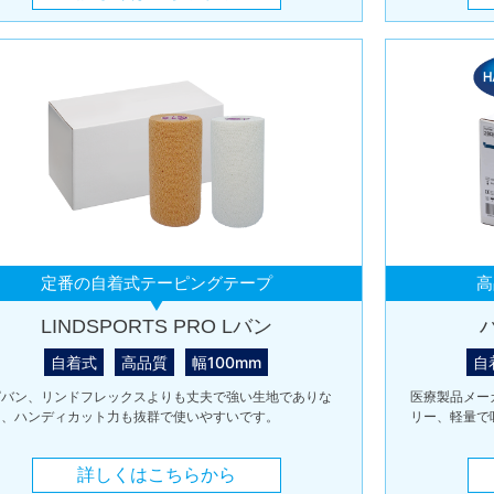
定番の自着式テーピングテープ
高
LINDSPORTS PRO Lバン
自着式
高品質
幅100mm
自
ピバン、リンドフレックスよりも丈夫で強い生地でありな
医療製品メー
ら、ハンディカット力も抜群で使いやすいです。
リー、軽量で
詳しくはこちらから