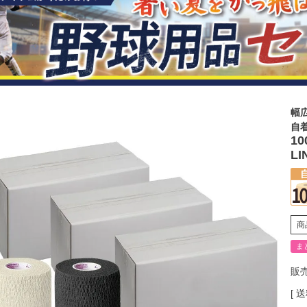
幅
自
1
LI
商
ま
販
送