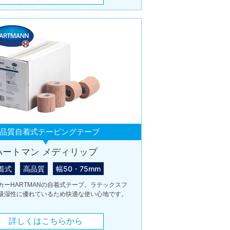
品質自着式テーピングテープ
ハートマン メディリップ
着式
高品質
幅50・75mm
カーHARTMANの自着式テープ。ラテックスフ
吸湿性に優れているため快適な使い心地です。
詳しくはこちらから