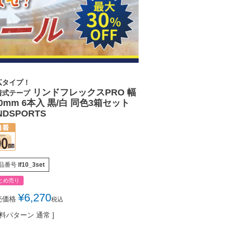
広タイプ！
リンドフレックスPRO 幅
着式テープ
00mm 6本入 黒/白 同色3箱セット
NDSPORTS
品番号
lf10_3set
とめ売り
¥
6,270
売価格
税込
料パターン
通常