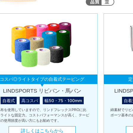
コスパ◎ライトタイプの自着式テーピング
定
LINDSPORTS リピバン・馬バン
LIND
自着式
高コスパ
幅50・75・100mm
自着
織布を使用していますので、リンドフレックスPROに比
綿素材でリピ
、ライトな固定力。コストパフォーマンスが高く、テーピ
ポーツ基本の
グの使用頻度が高い方にもお勧めです。
詳しくはこちらから