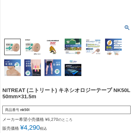
NITREAT (ニトリート) キネシオロジーテープ NK50L
50mm×31.5m
商品番号
nk50l
メーカー希望小売価格
¥
6,270
のところ
¥
4,290
販売価格
税込