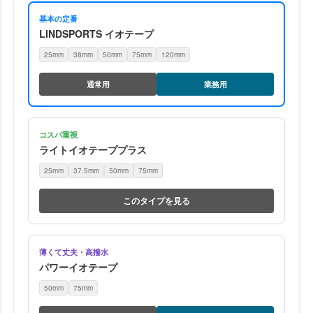
基本の定番
LINDSPORTS イオテープ
25mm
38mm
50mm
75mm
120mm
通常用
業務用
コスパ重視
ライトイオテーププラス
25mm
37.5mm
50mm
75mm
このタイプを見る
薄くて丈夫・高撥水
パワーイオテープ
50mm
75mm