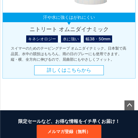
汗や水に強くはがれにくい
ニトリート オムニダイナミック
キネシオロジー
水に強い
幅38・50mm
スイマーのためのテーピングテープ オムニダイナミック。日本製で高
品質。水中の競技はもちろん、雨の日のプレーにも使用できます。
縦・横、全方向に伸びるので、屈曲部にもやさしくフィット。
詳しくはこちらから
ペー
ジト
限定セールなど、お得な情報をイチ早くお届け！
ップ
メルマガ登録（無料）
へ