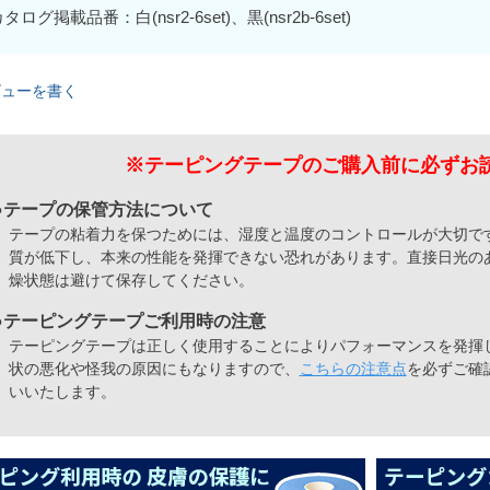
タログ掲載品番：白(nsr2-6set)、黒(nsr2b-6set)
ビューを書く
※テーピングテープのご購入前に
必ずお
●テープの保管方法について
テープの粘着力を保つためには、湿度と温度のコントロールが大切で
質が低下し、本来の性能を発揮できない恐れがあります。直接日光の
燥状態は避けて保存してください。
●テーピングテープご利用時の注意
テーピングテープは正しく使用することによりパフォーマンスを発揮
状の悪化や怪我の原因にもなりますので、
こちらの注意点
を必ずご確
いいたします。