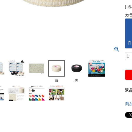
送
カ
白
白
黒
返
商