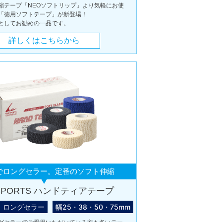
縮テープ「NEOソフトリップ」より気軽にお使
「徳用ソフトテープ」が新登場！
としてお勧めの一品です。
詳しくはこちらから
でロングセラー。定番のソフト伸縮
DSPORTS ハンドティアテープ
ロングセラー
幅25・38・50・75mm