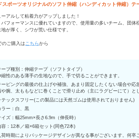
ドスポーツオリジナルのソフト伸縮（ハンディカット伸縮）テ
ューアルして粘着力がアップしました！
トパフォーマンスに優れていますので、使用量の多いチーム、団体
生地が厚く、シワが荒い仕様です。
でのご購入は
こちら
から
テープ種別：伸縮テープ（ソフトタイプ）
伸縮性のある薄手の生地なので、手で切ることができます。
テーピングの最後の仕上げや補強、あまり固定したくない場合や応
指や腕、太ももなどに巻くことで滑り止め（主にラグビーにて）と
ラテックスフリー(この製品には天然ゴムは使用されておりません)
カラー：白、黒
サイズ：幅25mm×長さ6.9m（伸長時）
内容：12本／箱×6箱セット(同色72本)
入荷時期によりパッケージデザインが異なる事がございます。何卒