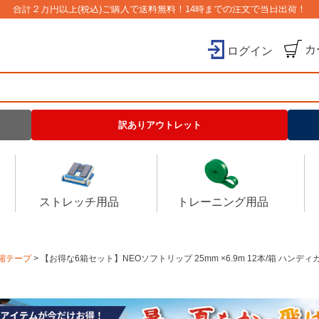
合計２万円以上(税込)ご購入で送料無料！14時までの注文で当日出荷！
カ
ログイン
検索
訳ありアウトレット
ストレッチ用品
トレーニング用品
縮テープ
【お得な6箱セット】NEOソフトリップ 25mm ×6.9m 12本/箱 ハンディカ