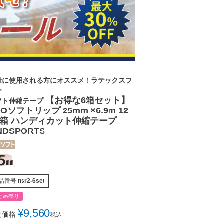
量に使用される方にオススメ！ラテックスフ
ー
【お得な6箱セット】
フト伸縮テープ
EOソフトリップ 25mm ×6.9m 12
/箱 ハンディカット伸縮テープ
NDSPORTS
品番号
nsr2-6set
とめ売り
¥
9,560
売価格
税込