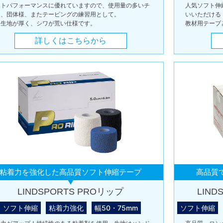
ストパフォーマンスに優れていますので、使用量の多いチ
人気ソフト伸
ム、団体様、またテーピングの練習用として。
いいただける
し生地が厚く、シワが荒い仕様です。
教材用テープ
詳しくはこちらから
粘着力を強化した高品質ソフト伸縮テープ
高品質
LINDSPORTS PROリップ
LIN
ソフト伸縮
粘着力強化
幅50・75mm
ソフト伸縮