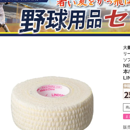
大
リ
ソ
N
本
LI
商
ま
販