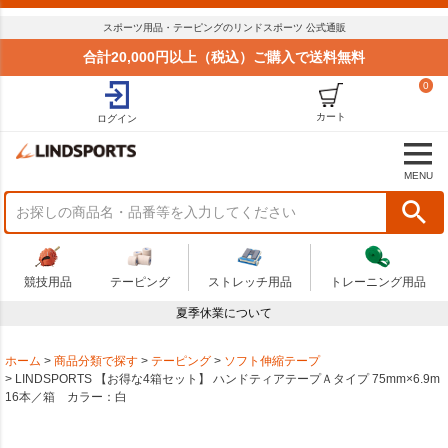
スポーツ用品・テーピングのリンドスポーツ 公式通販
合計20,000円以上（税込）ご購入で送料無料
0
カート
ログイン
MENU
競技用品
テーピング
ストレッチ用品
トレーニング用品
夏季休業について
ホーム
商品分類で探す
テーピング
ソフト伸縮テープ
LINDSPORTS 【お得な4箱セット】 ハンドティアテープＡタイプ 75mm×6.9m
16本／箱 カラー：白