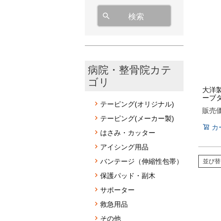
検索
病院・整骨院カテ
ゴリ
大洋製
ーブタ
テーピング(オリジナル)
販売
テーピング(メーカー製)
カ
はさみ・カッター
アイシング用品
バンテージ（伸縮性包帯）
並び替
保護パッド・副木
サポーター
救急用品
その他