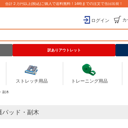
合計２万円以上(税込)ご購入で送料無料！14時までの注文で当日出荷！
カ
ログイン
検索
訳ありアウトレット
ストレッチ用品
トレーニング用品
・副木
護パッド・副木