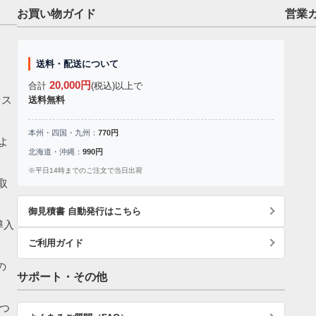
お買い物ガイド
営業
送料・配送について
20,000円
合計
(税込)以上で
セス
送料無料
本州・四国・九州：
770円
よ
北海道・沖縄：
990円
※平日14時までのご注文で当日出荷
取
御見積書 自動発行はこちら
導入
ご利用ガイド
の
サポート・その他
つ