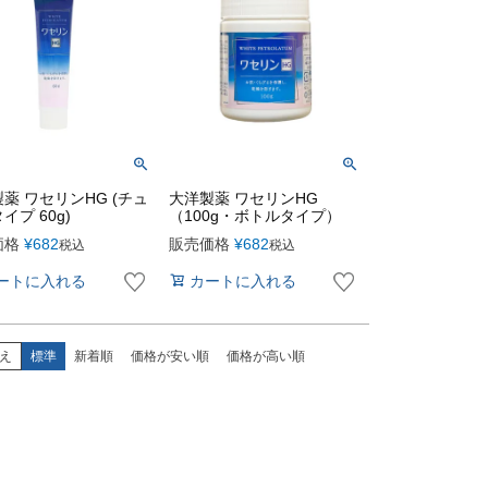
薬 ワセリンHG (チュ
大洋製薬 ワセリンHG
イプ 60g)
（100g・ボトルタイプ）
価格
¥
682
販売価格
¥
682
税込
税込
ートに入れる
カートに入れる
え
標準
新着順
価格が安い順
価格が高い順