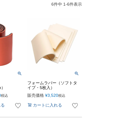
6
件中
1
-
6
件表示
フォームラバー（ソフトタ
m）
イプ・5枚入）
0
販売価格
¥
3,520
税込
税込
れる
カートに入れる