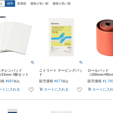
え
標準
新着順
価格が安い順
価格が高い順
エチレンパッド
ニトリート テーピングパッ
ロールパッド
m/15mm 3枚セット
ド
（100mm×90c
価格
¥
687
販売価格
¥
677
販売価格
¥
1,76
税込
税込
ートに入れる
カートに入れる
カートに入