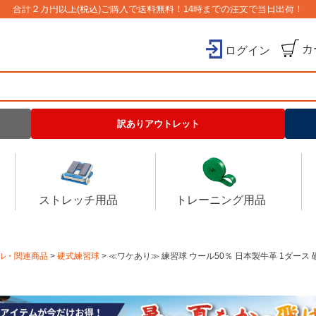
合計２万円以上(税込)ご購入で送料無料！14時までの注文で当日出荷！
カ
ログイン
検索
訳ありアウトレット
ストレッチ用品
トレーニング用品
ル・関連商品
硬式練習球
≪ワケあり≫ 練習球 ウール50％ 日本製牛革 1ダース 硬式