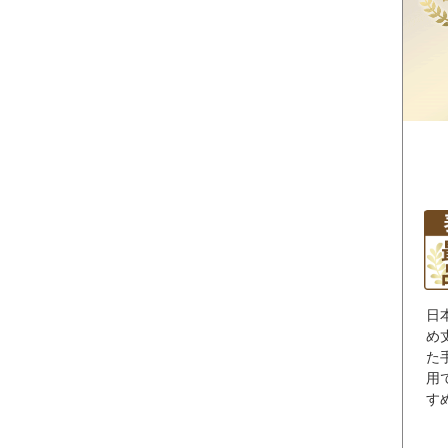
日
め
た
用
す