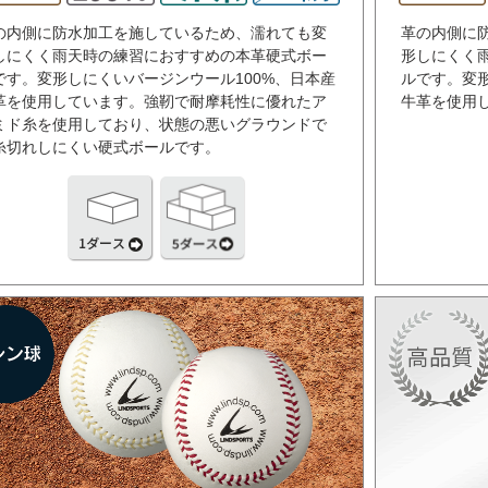
の内側に防水加工を施しているため、濡れても変
革の内側に
しにくく雨天時の練習におすすめの本革硬式ボー
形しにくく
です。変形しにくいバージンウール100%、日本産
ルです。変形
革を使用しています。強靭で耐摩耗性に優れたア
牛革を使用
ミド糸を使用しており、状態の悪いグラウンドで
糸切れしにくい硬式ボールです。