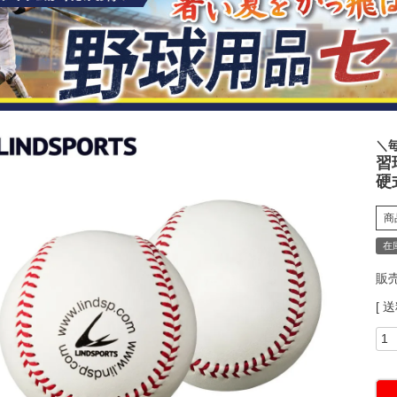
＼
習
硬
商
在
販
送