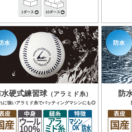
防水硬式練習球
防
（アラミド糸）
れに強いアラミド糸でバッティングマシンにも◎