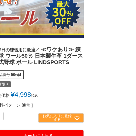
≪ワケあり≫ 練
毎日の練習用に最適／
球 ウール50％ 日本製牛革 1ダース
式野球 ボール LINDSPORTS
品番号
50wjd
庫限り
¥
4,998
売価格
税込
料パターン
通常
お気に入りに登録
する
カートに入れる