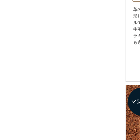
革
形
ル
牛
ラ
も