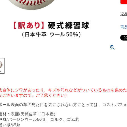
返
商
皮自体にシワがあったり、キズや汚れなどがついているものを集め
がございますので、ご了承ください）
ボール表面の革の見た目を気にされない方にとっては、コストパフ
素材：表面/天然皮革（日本産）
中身/バージンウール50％、コルク、ゴム芯
縫い糸/綿糸