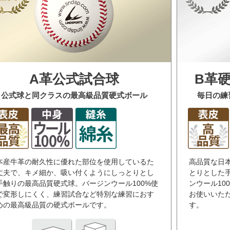
A革公式試合球
B革
公式球と同クラスの最高級品質硬式ボール
毎日の練
本産牛革の耐久性に優れた部位を使用しているた
高品質な日
丈夫で、キメ細か、吸い付くようにしっとりとし
とりとした
手触りの最高品質硬式球。バージンウール100%使
ンウール10
で変形しにくく、練習試合など特別な練習におす
お使いいた
めの最高級品質の硬式ボールです。
す。