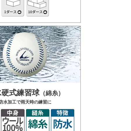
水硬式練習球
（綿糸）
防水加工で雨天時の練習に