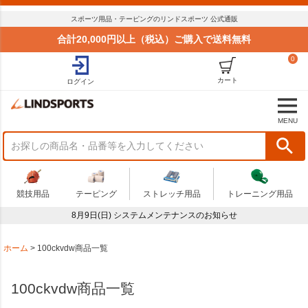
並び順
スポーツ用品・テーピングのリンドスポーツ 公式通販
標準
合計20,000円以上（税込）ご購入で送料無料
新着順
0
価格が安い順
価格が高い順
カート
ログイン
おすすめ順
商品状況
MENU
セール
まとめてお得
在庫限り
アウトレット
競技用品
テーピング
ストレッチ用品
トレーニング用品
予算
8月9日(日) システムメンテナンスのお知らせ
～
商品番号
ホーム
100ckvdw商品一覧
100ckvdw商品一覧
検索