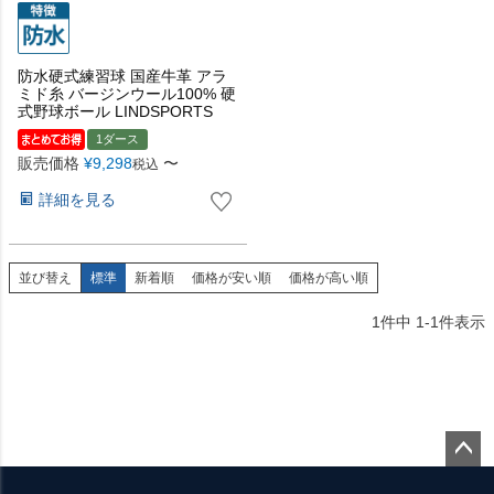
防水硬式練習球 国産牛革 アラ
ミド糸 バージンウール100% 硬
式野球ボール LINDSPORTS
1ダース
販売価格
¥
9,298
〜
税込
詳細を見る
並び替え
標準
新着順
価格が安い順
価格が高い順
1
件中
1
-
1
件表示
ペー