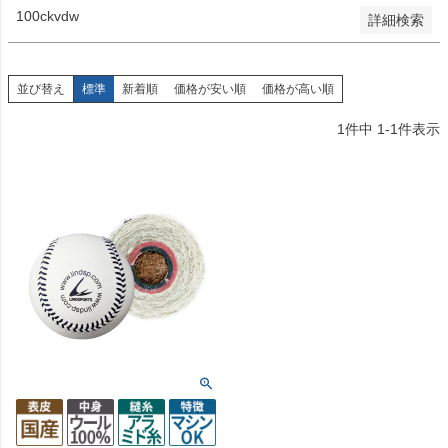
100ckvdw
詳細検索
並び替え
標準
新着順
価格が安い順
価格が高い順
1
件中
1
-
1
件表示