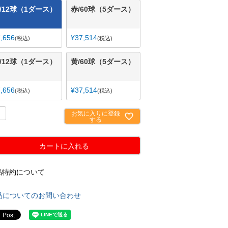
/12球（1ダース）
赤/60球（5ダース）
7,656
¥
37,514
税込
税込
/12球（1ダース）
黄/60球（5ダース）
7,656
¥
37,514
税込
税込
お気に入りに登録
する
カートに入れる
品特約について
品についてのお問い合わせ