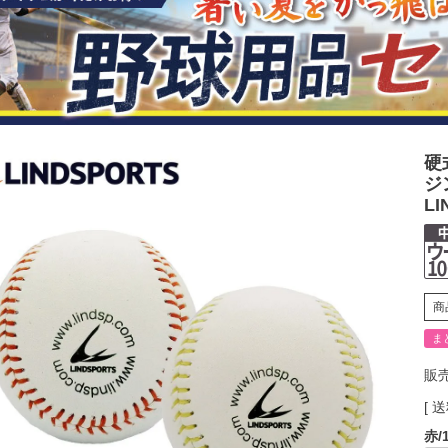
硬
ジ
LI
商
ま
販
送
赤/