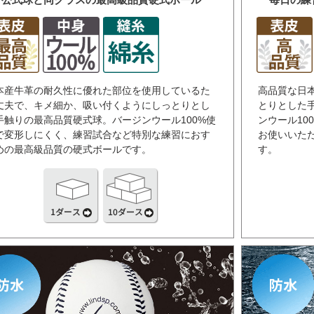
本産牛革の耐久性に優れた部位を使用しているた
高品質な日
丈夫で、キメ細か、吸い付くようにしっとりとし
とりとした
手触りの最高品質硬式球。バージンウール100%使
ンウール10
で変形しにくく、練習試合など特別な練習におす
お使いいた
めの最高級品質の硬式ボールです。
す。