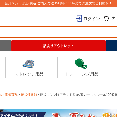
合計２万円以上(税込)ご購入で送料無料！14時までの注文で当日出荷！
カ
ログイン
検索
訳ありアウトレット
ストレッチ用品
トレーニング用品
ル・関連商品
硬式練習球
硬式マシン球 アラミド糸 赤/黄 バージンウール100% 硬