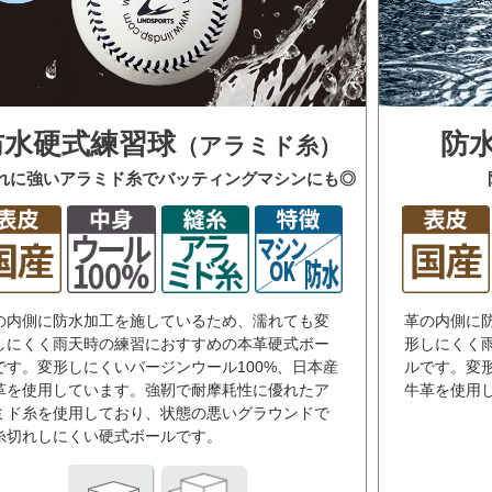
防水硬式練習球
防
（アラミド糸）
れに強いアラミド糸でバッティングマシンにも◎
の内側に防水加工を施しているため、濡れても変
革の内側に
しにくく雨天時の練習におすすめの本革硬式ボー
形しにくく
です。変形しにくいバージンウール100%、日本産
ルです。変形
革を使用しています。強靭で耐摩耗性に優れたア
牛革を使用
ミド糸を使用しており、状態の悪いグラウンドで
糸切れしにくい硬式ボールです。