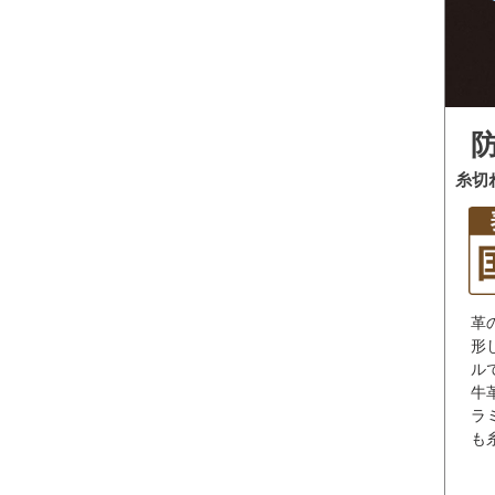
糸切
革
形
ル
牛
ラ
も