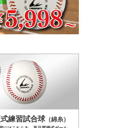
硬式練習試合球
（綿糸）
習にはこちらを。高品質硬式ボール