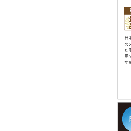
日
め
た
用
す