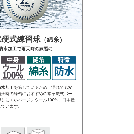
水硬式練習球
（綿糸）
防水加工で雨天時の練習に
防水加工を施しているため、濡れても変
雨天時の練習におすすめの本革硬式ボー
しにくいバージンウール100%、日本産
しています。