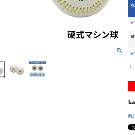
赤
¥
黄
¥
返
商