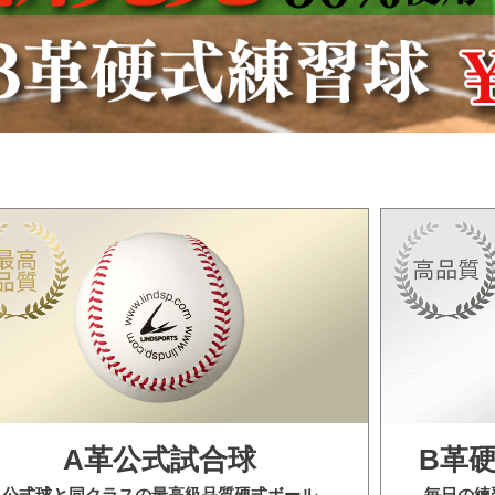
A革公式試合球
B革
公式球と同クラスの最高級品質硬式ボール
毎日の練