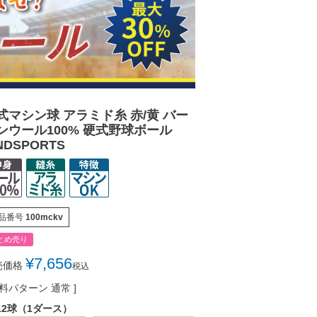
式マシン球 アラミド糸 赤/黄 バー
ンウール100% 硬式野球ボール
NDSPORTS
品番号
100mckv
とめ売り
¥
7,656
売価格
税込
料パターン
通常
12球（1ダース）