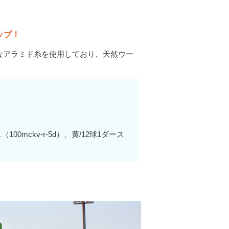
ップ！
なアラミド糸を使用しており、天然ウー
00mckv-r-5d）、黄/12球1ダース