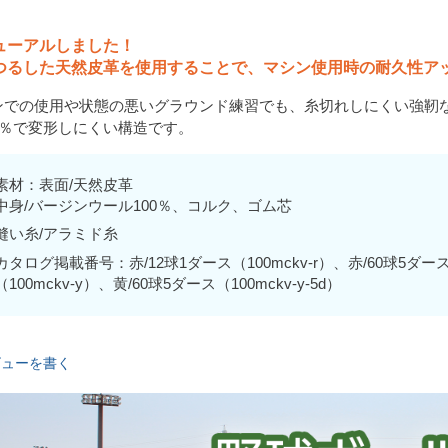
ューアルしました！
つるした天然皮革を使用することで、マシン使用時の耐久性ア
ンでの使用や状態の悪いグラウンド練習でも、糸切れしにくい強靭
00％で変形しにくい構造です。
素材：表面/天然皮革
中身/バージンウール100％、コルク、ゴム芯
縫い糸/アラミド糸
カタログ掲載番号：赤/12球1ダース（100mckv-r）、赤/60球5ダース（1
（100mckv-y）、黄/60球5ダース（100mckv-y-5d）
ビューを書く