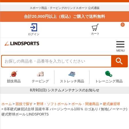
スポーツ用品・テーピングのリンドスポーツ 公式通販
合計20,000円以上（税込）ご購入で送料無料
0
カート
ログイン
MENU
競技用品
テーピング
ストレッチ用品
トレーニング用品
8月9日(日) システムメンテナンスのお知らせ
ホーム
競技で探す
野球・ソフトボール
ボール・関連商品
硬式練習球
B革硬式練習試合球 国産牛革 バージンウール100％ ロゴあり / 無地(ノーマーク)
硬式野球ボール LINDSPORTS