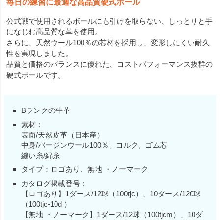
毎日の練習に最適な高品質硬式ボール
公式戦で使用されるボールにも引けを取らない、しっとりと手
になじむ高品質な革を使用。
さらに、天然ウール100％の芯材を採用し、変形しにくい耐久
性を実現しました。
品質と価格のバランスに優れた、コストパフォーマンス抜群の
硬式ボールです。
Bランクの牛革
素材：
表面/天然皮革（日本産）
中身/バージンウール100％、コルク、ゴム芯
縫い糸/綿糸
タイプ：ロゴあり、無地 ・ノーマーク
カタログ掲載番号：
【ロゴあり】1ダース/12球（100tjc）、10ダース/120球
（100tjc-10d ）
【無地 ・ノーマーク】1ダース/12球（100tjcm）、10ダ