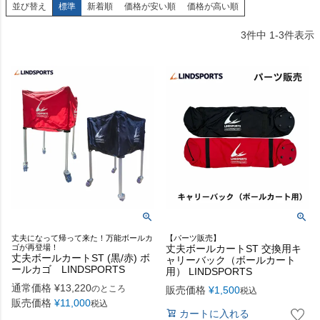
並び替え
標準
新着順
価格が安い順
価格が高い順
3
件中
1
-
3
件表示
丈夫になって帰って来た！万能ボールカ
【パーツ販売】
ゴが再登場！
丈夫ボールカートST 交換用キ
丈夫ボールカートST (黒/赤) ボ
ャリーバック（ボールカート
ールカゴ LINDSPORTS
用） LINDSPORTS
通常価格
¥
13,220
のところ
販売価格
¥
1,500
税込
販売価格
¥
11,000
税込
カートに入れる