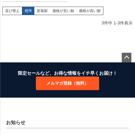
並び替え
標準
新着順
価格が安い順
価格が高い順
3
件中
1
-
3
件表示
ペー
ジト
限定セールなど、お得な情報をイチ早くお届け！
ップ
メルマガ登録（無料）
へ
お知らせ