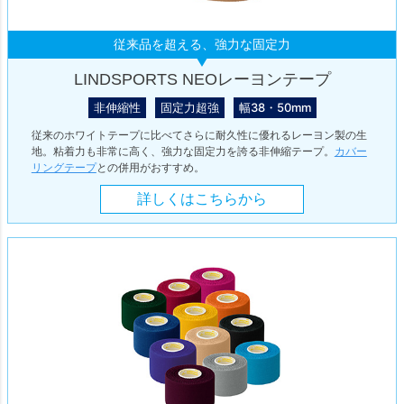
従来品を超える、強力な固定力
LINDSPORTS NEOレーヨンテープ
非伸縮性
固定力超強
幅38・50mm
従来のホワイトテープに比べてさらに耐久性に優れるレーヨン製の生
地。粘着力も非常に高く、強力な固定力を誇る非伸縮テープ。
カバー
リングテープ
との併用がおすすめ。
詳しくはこちらから