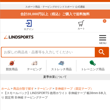
スポーツ用品・テーピングのリンドスポーツ 公式通販
合計20,000円以上（税込）ご購入で送料無料
0
カート
ログイン
MENU
競技用品
テーピング
ストレッチ用品
トレーニング用品
夏季休業について
ホーム
商品分類で探す
テーピング
非伸縮テープ（固定テープ）
【スモールパック】LINDSPORTS 徳用ホワイト 非伸縮テープ 幅38mm 8本入
り 固定用 非伸縮 テーピングテープ