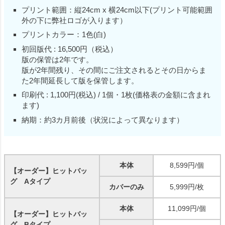
プリント範囲：縦24cm x 横24cm以下(プリント可能範囲
外の下に弊社ロゴが入ります）
プリントカラー：1色(白)
初回版代 : 16,500円（税込）
版の保管は2年です。
版が2年間残り、その間にご注文されるとその日からま
た2年間延長して版を保管します。
印刷代 : 1,100円(税込) / 1個・1枚(価格表の金額に含まれ
ます)
納期：約3カ月前後（状況によって異なります）
本体
8,599円/個
【オーダー】ヒットバッ
グ Aタイプ
カバーのみ
5,999円/枚
本体
11,099円/個
【オーダー】ヒットバッ
グ Bタイプ