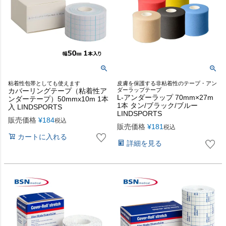
粘着性包帯としても使えます
皮膚を保護する非粘着性のテープ・アン
カバーリングテープ（粘着性ア
ダーラップテープ
L-アンダーラップ 70mm×27m
ンダーテープ）50mmx10m 1本
1本 タン/ブラック/ブルー
入 LINDSPORTS
LINDSPORTS
販売価格
¥
184
税込
販売価格
¥
181
税込
カートに入れる
詳細を見る