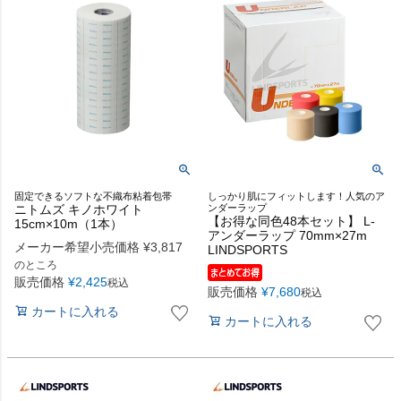
固定できるソフトな不織布粘着包帯
しっかり肌にフィットします！人気のア
ニトムズ キノホワイト
ンダーラップ
【お得な同色48本セット】 L-
15cm×10m（1本）
アンダーラップ 70mm×27m
メーカー希望小売価格
¥
3,817
LINDSPORTS
のところ
販売価格
¥
2,425
税込
販売価格
¥
7,680
税込
カートに入れる
カートに入れる