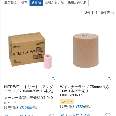
並び替え
標準
新着順
価格が安い順
価格が高い順
18
件中
1
-
18
件表示
NITREAT ニトリート アンダ
Wインナーラップ 75mm×長さ
ーラップ 70mm×25m(16本入)
10m 1本バラ売り
LINDSPORTS
メーカー希望小売価格
¥
7,040
1本入り
のところ
販売価格
¥
559
税込
販売価格
¥
5,280
税込
カートに入れる