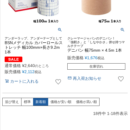
アンダーラップ、アンダーテープとして
クレーマージャパンのデニバン！
BSNメディカル カバーロールス
「強靭さ」と「しなやかさ」併せ持つマ
ルチテープ
トレッチ 幅100mm×長さ9.2m
デニバン 幅75mm × 4.5m 1本
1本
販売価格
¥
1,676
税込
通常価格
¥
2,640
のところ
在庫切れ
販売価格
¥
2,112
税込
再入荷お知らせ
カートに入れる
並び替え
標準
新着順
価格が安い順
価格が高い順
18
件中
1
-
18
件表示