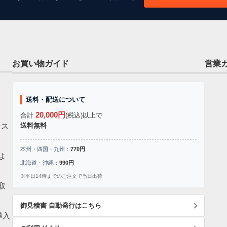
お買い物ガイド
営業
送料・配送について
20,000円
合計
(税込)以上で
セス
送料無料
本州・四国・九州：
770円
よ
北海道・沖縄：
990円
※平日14時までのご注文で当日出荷
取
御見積書 自動発行はこちら
導入