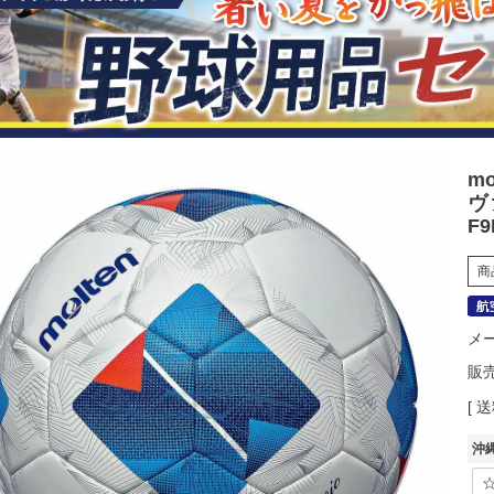
m
ヴ
F
商
メ
販
送
沖