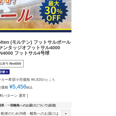
olten (モルテン) フットサルボール
ァンタッジオフットサル4000
9N4000 フットサル4号球
品番号
f9n4000
ーカー希望小売価格
¥
6,820
のところ
¥
5,456
売価格
税込
料パターン
通常
縄県・一部離島へのお届けについて
(必須)