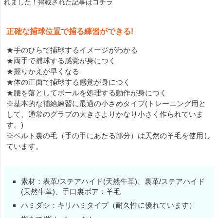
れました！掲載された記事は
コチラ
正確な捕球位置で捕る練習ができる!
★手のひらで捕球するイメージがわかる
★両手で捕球する感覚が身につく
★握りかえが早くなる
★体の正面で捕球する感覚が身につく
★腰を落としてボールを処理する動作が身につく
※基本的な補給練習に最適の小さめタイプ(トレーニング用と
して、通常のグラブの大きさよりかなり小さく作られていま
す。)
※ベルト裏の毛（手の甲にあたる部分）は天然の羊毛を使用し
ています。
素材：表革/ステアハイド(天然牛革)、裏革/ステアハイド
(天然牛革)、手口裏ボア：羊毛
ハミダシ：キリハミタイプ（耐久性に優れています）