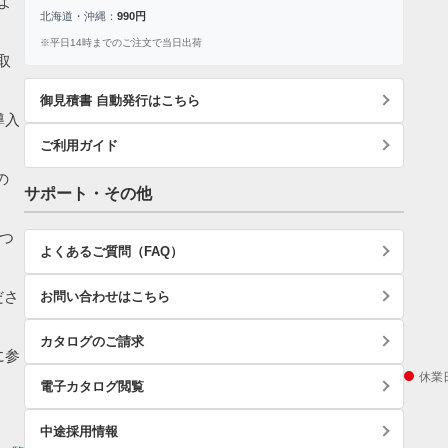
よ
北海道・沖縄：
990円
※平日14時までのご注文で当日出荷
取
御見積書 自動発行はこちら
導入
ご利用ガイド
の
サポート・その他
つ
よくあるご質問（FAQ）
ださ
お問い合わせはこちら
カタログのご請求
に参
休業
電子カタログ閲覧
中途採用情報