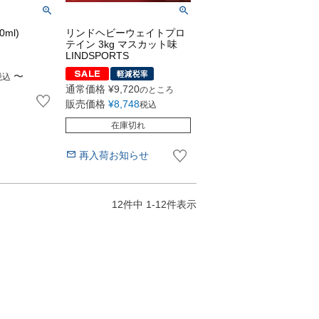
ml)
リンドヘビーウェイトプロ
テイン 3kg マスカット味
LINDSPORTS
〜
税込
通常価格
¥
9,720
のところ
販売価格
¥
8,748
税込
在庫切れ
再入荷お知らせ
12
件中
1
-
12
件表示