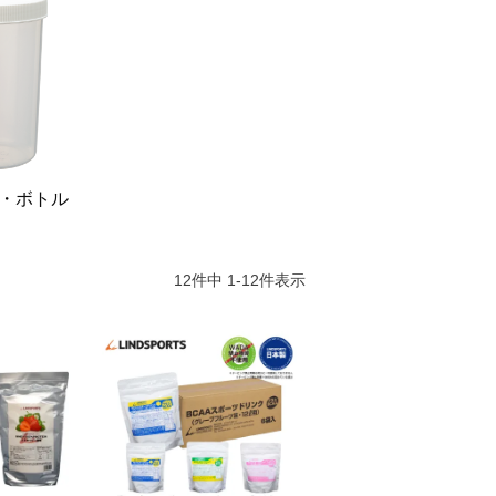
・ボトル
12
件中
1
-
12
件表示