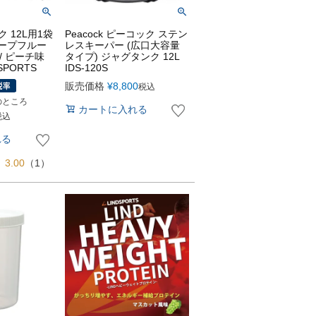
 12L用1袋
Peacock ピーコック ステン
レープフルー
レスキーパー (広口大容量
 / ピーチ味
タイプ) ジャグタンク 12L
SPORTS
IDS-120S
販売価格
¥
8,800
税込
のところ
カートに入れる
税込
れる
3.00
（1）