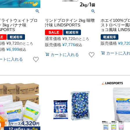
ドライトウェイトプロ
リンドプロテイン 2kg 味噌
ホエイ100%プロ
 3kg バナナ味
汁味 LINDSPORTS
ストロベリー風
SPORTS
ョコ風味 LINDS
通常価格
¥
9,720
のところ
価格
¥
9,720
販売価格
¥
9,72
のところ
販売価格
¥
7,776
税込
価格
¥
6,999
税込
カートに入
カートに入れる
ートに入れる