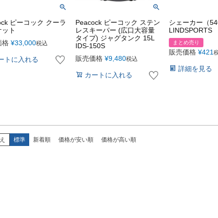
cock ピーコック クーラ
Peacock ピーコック ステン
シェーカー（540
ケット
レスキーパー (広口大容量
LINDSPORTS
タイプ) ジャグタンク 15L
価格
¥
33,000
まとめ売り
税込
IDS-150S
販売価格
¥
421
販売価格
¥
9,480
ートに入れる
税込
詳細を見る
カートに入れる
え
標準
新着順
価格が安い順
価格が高い順