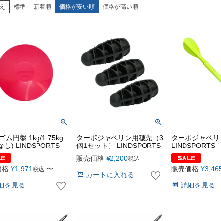
え
標準
新着順
価格が安い順
価格が高い順
ゴム円盤 1kg/1.75kg
ターボジャベリン用穂先（3
ターボジャベリン
し) LINDSPORTS
個1セット） LINDSPORTS
LINDSPORTS
販売価格
¥
2,200
税込
価格
¥
1,971
〜
販売価格
¥
3,46
税込
カートに入れる
細を見る
詳細を見る