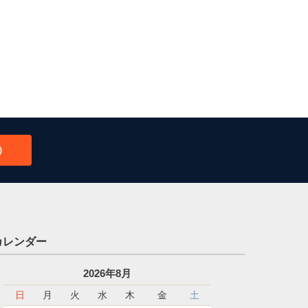
）
カレンダー
2026年8月
日
月
火
水
木
金
土