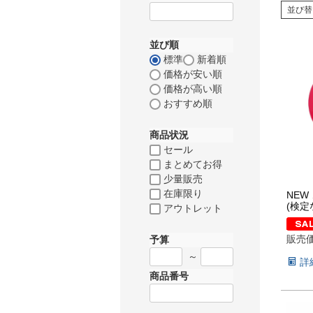
並び替
並び順
標準
新着順
価格が安い順
価格が高い順
おすすめ順
商品状況
セール
まとめてお得
少量販売
在庫限り
NEW 
(検定な
アウトレット
販売
予算
～
詳
商品番号