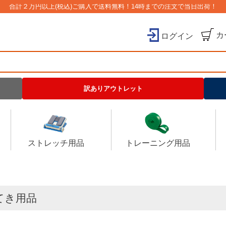
合計２万円以上(税込)ご購入で送料無料！14時までの注文で当日出荷！
カ
ログイン
検索
訳ありアウトレット
ストレッチ用品
トレーニング用品
てき用品