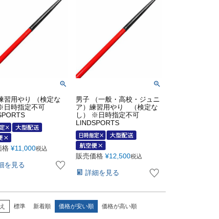
練習用やり （検定な
男子 （一般・高校・ジュニ
 ※日時指定不可
ア）練習用やり （検定な
SPORTS
し） ※日時指定不可
LINDSPORTS
価格
¥
11,000
税込
販売価格
¥
12,500
税込
細を見る
詳細を見る
え
標準
新着順
価格が安い順
価格が高い順