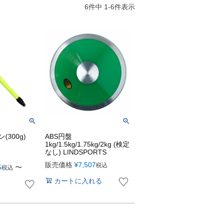
6
件中
1
-
6
件表示
(300g)
ABS円盤
1kg/1.5kg/1.75kg/2kg (検定
なし) LINDSPORTS
販売価格
¥
7,507
税込
5
〜
税込
カートに入れる