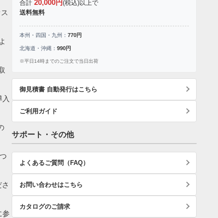
20,000円
合計
(税込)以上で
セス
送料無料
本州・四国・九州：
770円
よ
北海道・沖縄：
990円
※平日14時までのご注文で当日出荷
取
御見積書 自動発行はこちら
導入
ご利用ガイド
の
サポート・その他
つ
よくあるご質問（FAQ）
ださ
お問い合わせはこちら
カタログのご請求
に参