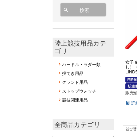
検索
陸上競技用品カテ
ゴリ
女子 
ハードル・ラダー類
し）
LIND
投てき用品
グランド用品
ストップウォッチ
販売
競技関連用品
詳
全商品カテゴリ
並び替