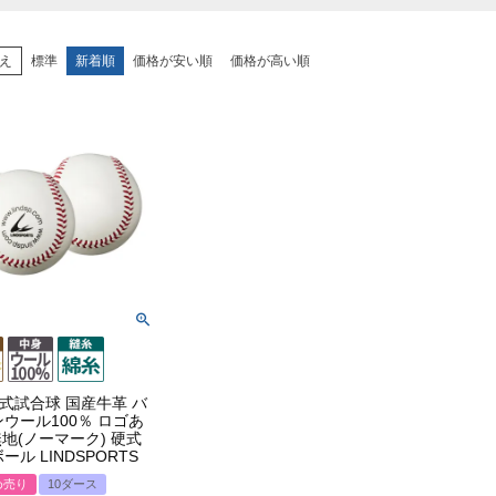
え
標準
新着順
価格が安い順
価格が高い順
式試合球 国産牛革 バ
ウール100％ ロゴあ
 無地(ノーマーク) 硬式
ール LINDSPORTS
め売り
10ダース