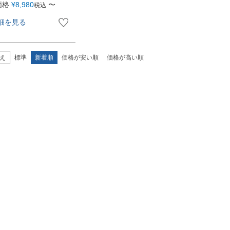
価格
¥
8,980
〜
税込
細を見る
え
標準
新着順
価格が安い順
価格が高い順