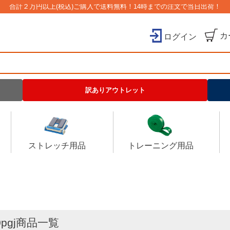
合計２万円以上(税込)ご購入で送料無料！14時までの注文で当日出荷！
カ
ログイン
検索
訳ありアウトレット
ストレッチ用品
トレーニング用品
0pgj商品一覧