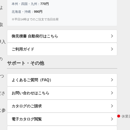
本州・四国・九州：
770円
よ
北海道・沖縄：
990円
※平日14時までのご注文で当日出荷
取
御見積書 自動発行はこちら
導入
ご利用ガイド
の
サポート・その他
つ
よくあるご質問（FAQ）
ださ
お問い合わせはこちら
カタログのご請求
に参
休業
電子カタログ閲覧