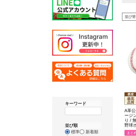
並び替
キーワード
A革公
ージン
り /
野球ボ
並び順
標準
新着順
まと