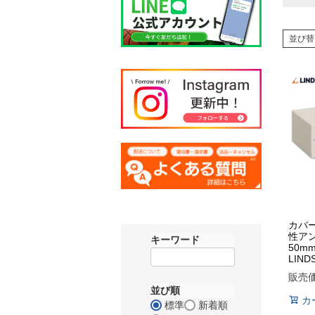
並び替
カバ
性ア
キーワード
50m
LIND
販売
並び順
カ
標準
新着順