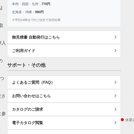
本州・四国・九州：
770円
よ
北海道・沖縄：
990円
※平日14時までのご注文で当日出荷
取
御見積書 自動発行はこちら
導入
ご利用ガイド
の
サポート・その他
つ
よくあるご質問（FAQ）
ださ
お問い合わせはこちら
カタログのご請求
に参
休業
電子カタログ閲覧