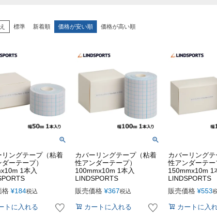
え
標準
新着順
価格が安い順
価格が高い順
ーリングテープ（粘着
カバーリングテープ（粘着
カバーリングテ
ンダーテープ）
性アンダーテープ）
性アンダーテー
mx10m 1本入
100mmx10m 1本入
150mmx10m 
SPORTS
LINDSPORTS
LINDSPORTS
価格
¥
184
販売価格
¥
367
販売価格
¥
553
税込
税込
ートに入れる
カートに入れる
カートに入