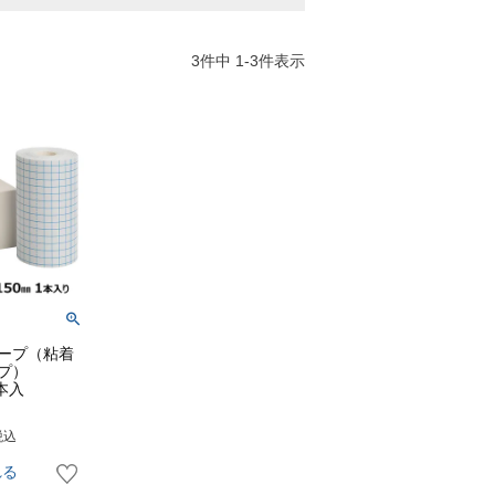
3
件中
1
-
3
件表示
ープ（粘着
プ）
1本入
税込
れる