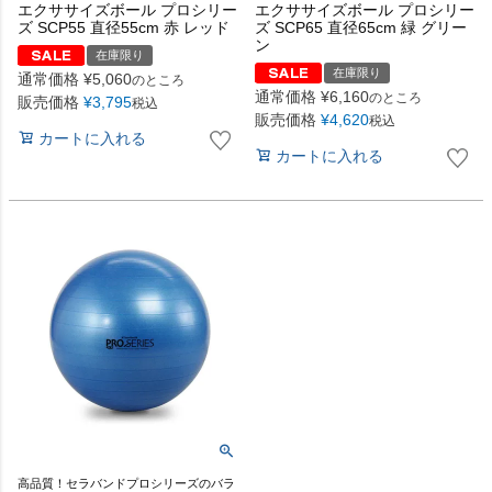
エクササイズボール プロシリー
エクササイズボール プロシリー
ズ SCP55 直径55cm 赤 レッド
ズ SCP65 直径65cm 緑 グリー
ン
在庫限り
在庫限り
通常価格
¥
5,060
のところ
通常価格
¥
6,160
のところ
販売価格
¥
3,795
税込
販売価格
¥
4,620
税込
カートに入れる
カートに入れる
高品質！セラバンドプロシリーズのバラ