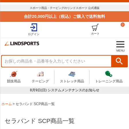
並び順
スポーツ用品・テーピングのリンドスポーツ 公式通販
標準
合計20,000円以上（税込）ご購入で送料無料
新着順
0
価格が安い順
価格が高い順
カート
ログイン
おすすめ順
商品状況
MENU
セール
まとめてお得
在庫限り
アウトレット
競技用品
テーピング
ストレッチ用品
トレーニング用品
予算
8月9日(日) システムメンテナンスのお知らせ
～
商品番号
ホーム
セラバンド SCP商品一覧
セラバンド SCP商品一覧
検索