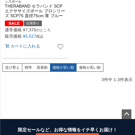
ンスボール
THERABAND セラバンド SCP
エクササイズボール プロシリー
ズ SCP75 直径75cm 青 ブルー
在庫限り
通常価格
¥
7,370
のところ
販売価格
¥
5,527
税込
カートに入れる
並び替え
標準
新着順
価格が安い順
価格が高い順
3
件中
1
-
3
件表示
ペー
ジト
限定セールなど、お得な情報をイチ早くお届け！
ップ