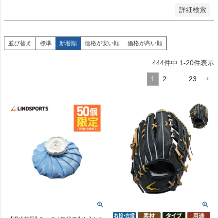
詳細検索
並び替え
標準
新着順
価格が安い順
価格が高い順
444
件中
1
-
20
件表示
1
2
…
23