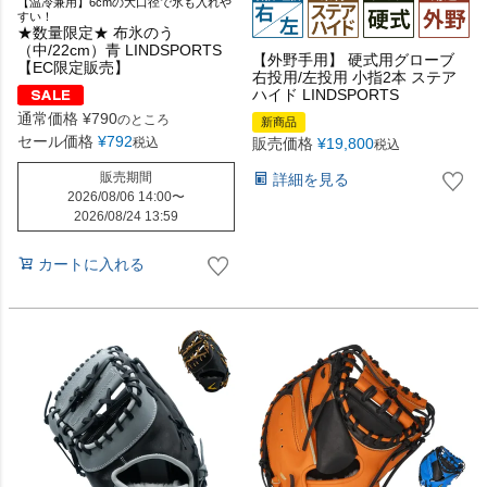
【温冷兼用】6cmの大口径で氷も入れや
すい！
★数量限定★ 布氷のう
（中/22cm）青 LINDSPORTS
【外野手用】 硬式用グローブ
【EC限定販売】
右投用/左投用 小指2本 ステア
ハイド LINDSPORTS
通常価格
¥
790
のところ
新商品
セール価格
¥
792
税込
販売価格
¥
19,800
税込
販売期間
詳細を見る
2026/08/06 14:00
〜
2026/08/24 13:59
カートに入れる