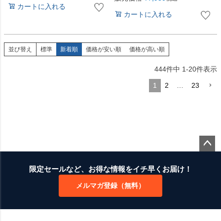
カートに入れる
カートに入れる
並び替え
標準
新着順
価格が安い順
価格が高い順
444
件中
1
-
20
件表示
1
2
…
23
ペー
ジト
限定セールなど、お得な情報をイチ早くお届け！
ップ
メルマガ登録（無料）
へ