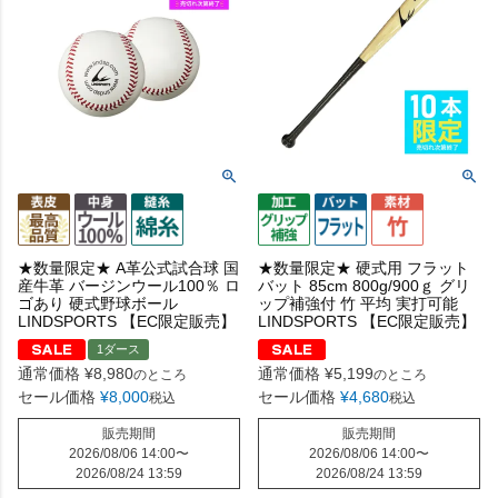
★数量限定★ A革公式試合球 国
★数量限定★ 硬式用 フラット
産牛革 バージンウール100％ ロ
バット 85cm 800g/900ｇ グリ
ゴあり 硬式野球ボール
ップ補強付 竹 平均 実打可能
LINDSPORTS 【EC限定販売】
LINDSPORTS 【EC限定販売】
1ダース
通常価格
¥
8,980
通常価格
¥
5,199
のところ
のところ
セール価格
¥
8,000
セール価格
¥
4,680
税込
税込
販売期間
販売期間
2026/08/06 14:00
〜
2026/08/06 14:00
〜
2026/08/24 13:59
2026/08/24 13:59