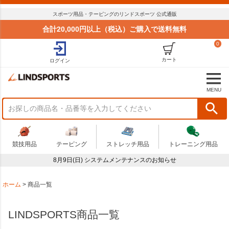
並び順
スポーツ用品・テーピングのリンドスポーツ 公式通販
標準
合計20,000円以上（税込）ご購入で送料無料
新着順
0
価格が安い順
価格が高い順
カート
ログイン
おすすめ順
商品状況
MENU
セール
まとめてお得
在庫限り
アウトレット
競技用品
テーピング
ストレッチ用品
トレーニング用品
予算
8月9日(日) システムメンテナンスのお知らせ
～
商品番号
ホーム
商品一覧
LINDSPORTS商品一覧
検索