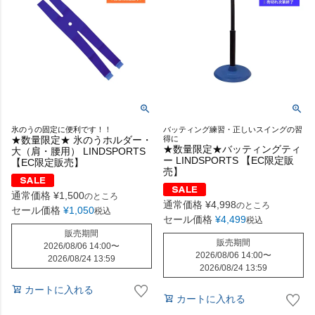
氷のうの固定に便利です！！
バッティング練習・正しいスイングの習
★数量限定★ 氷のうホルダー・
得に
★数量限定★バッティングティ
大（肩・腰用） LINDSPORTS
ー LINDSPORTS 【EC限定販
【EC限定販売】
売】
通常価格
¥
1,500
のところ
通常価格
¥
4,998
のところ
セール価格
¥
1,050
税込
セール価格
¥
4,499
税込
販売期間
販売期間
2026/08/06 14:00
〜
2026/08/06 14:00
〜
2026/08/24 13:59
2026/08/24 13:59
カートに入れる
カートに入れる