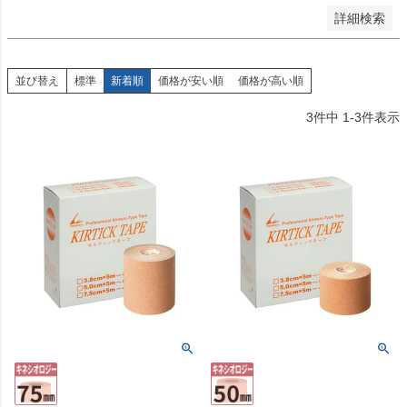
詳細検索
並び替え
標準
新着順
価格が安い順
価格が高い順
3
件中
1
-
3
件表示