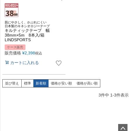
肌にやさしく、かぶれにくい
日本製のキネシオロジーテープ
キルティックテープ 幅
38mm×5m 8本入/箱
LINDSPORTS
ケース販売
販売価格
¥
2,398
税込
カートに入れる
並び替え
標準
新着順
価格が安い順
価格が高い順
3
件中
1
-
3
件表示