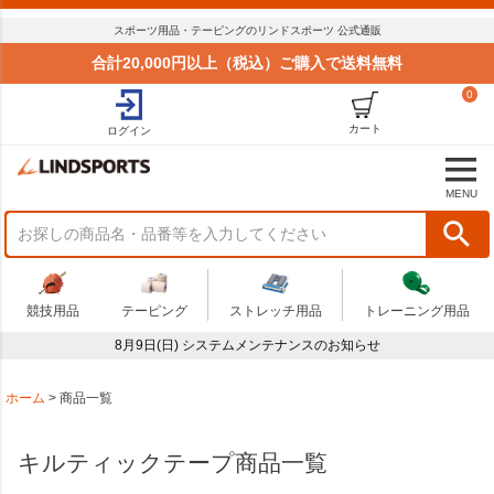
並び順
スポーツ用品・テーピングのリンドスポーツ 公式通販
標準
合計20,000円以上（税込）ご購入で送料無料
新着順
0
価格が安い順
価格が高い順
カート
ログイン
おすすめ順
商品状況
MENU
セール
まとめてお得
在庫限り
アウトレット
競技用品
テーピング
ストレッチ用品
トレーニング用品
予算
8月9日(日) システムメンテナンスのお知らせ
～
商品番号
ホーム
商品一覧
キルティックテープ商品一覧
検索