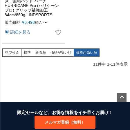
き 無垢バット バーチ
HURRICANE Pro (ハリケーン
プロ) グリップ補強加工
84cm/860g LINDSPORTS
販売価格
¥
6,498
〜
税込
詳細を見る
並び替え
標準
新着順
価格が安い順
価格が高い順
11
件中
1
-
11
件表示
ペー
ジト
限定セールなど、お得な情報をイチ早くお届け！
ップ
メルマガ登録（無料）
へ