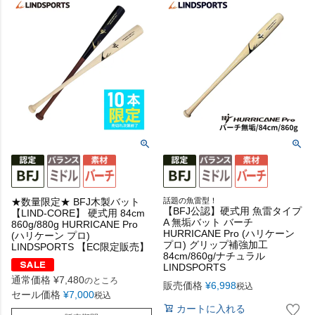
★数量限定★ BFJ木製バット
話題の魚雷型！
【BFJ公認】硬式用 魚雷タイプ
【LIND-CORE】 硬式用 84cm
A 無垢バット バーチ
860g/880g HURRICANE Pro
HURRICANE Pro (ハリケーン
(ハリケーン プロ)
プロ) グリップ補強加工
LINDSPORTS 【EC限定販売】
84cm/860g/ナチュラル
LINDSPORTS
通常価格
¥
7,480
のところ
販売価格
¥
6,998
税込
セール価格
¥
7,000
税込
カートに入れる