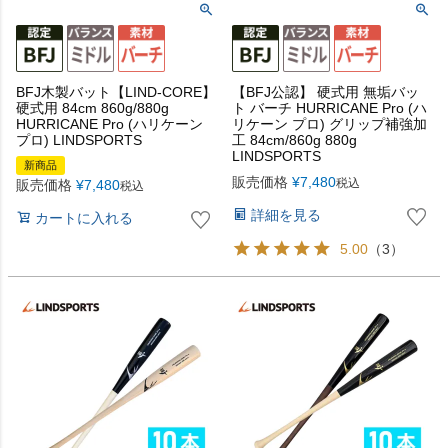
BFJ木製バット【LIND-CORE】
【BFJ公認】 硬式用 無垢バッ
硬式用 84cm 860g/880g
ト バーチ HURRICANE Pro (ハ
HURRICANE Pro (ハリケーン
リケーン プロ) グリップ補強加
プロ) LINDSPORTS
工 84cm/860g 880g
LINDSPORTS
新商品
販売価格
¥
7,480
税込
販売価格
¥
7,480
税込
詳細を見る
カートに入れる
5.00
（3）