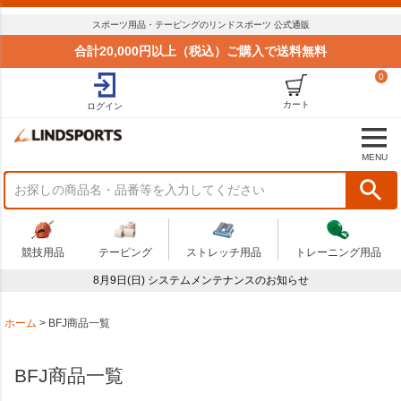
並び順
スポーツ用品・テーピングのリンドスポーツ 公式通販
標準
合計20,000円以上（税込）ご購入で送料無料
新着順
0
価格が安い順
価格が高い順
カート
ログイン
おすすめ順
商品状況
MENU
セール
まとめてお得
在庫限り
アウトレット
競技用品
テーピング
ストレッチ用品
トレーニング用品
予算
8月9日(日) システムメンテナンスのお知らせ
～
商品番号
ホーム
BFJ商品一覧
BFJ商品一覧
検索