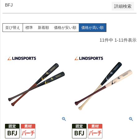
BFJ
詳細検索
並び替え
標準
新着順
価格が安い順
価格が高い順
11
件中
1
-
11
件表示