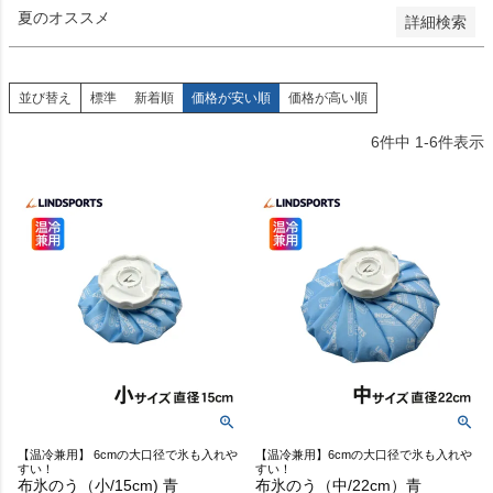
夏のオススメ
詳細検索
並び替え
標準
新着順
価格が安い順
価格が高い順
6
件中
1
-
6
件表示
【温冷兼用】 6cmの大口径で氷も入れや
【温冷兼用】6cmの大口径で氷も入れや
すい！
すい！
布氷のう（小/15cm) 青
布氷のう（中/22cm）青