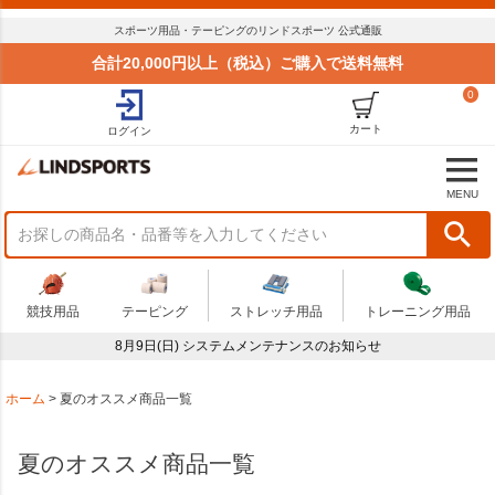
並び順
スポーツ用品・テーピングのリンドスポーツ 公式通販
標準
合計20,000円以上（税込）ご購入で送料無料
新着順
0
価格が安い順
価格が高い順
カート
ログイン
おすすめ順
商品状況
MENU
セール
まとめてお得
在庫限り
アウトレット
競技用品
テーピング
ストレッチ用品
トレーニング用品
予算
8月9日(日) システムメンテナンスのお知らせ
～
商品番号
ホーム
夏のオススメ商品一覧
夏のオススメ商品一覧
検索