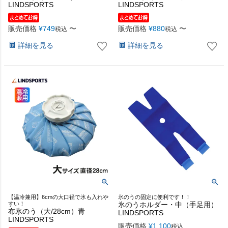
LINDSPORTS
LINDSPORTS
販売価格
¥
749
〜
販売価格
¥
880
〜
税込
税込
詳細を見る
詳細を見る
【温冷兼用】6cmの大口径で氷も入れや
氷のうの固定に便利です！！
すい！
氷のうホルダー・中（手足用）
布氷のう（大/28cm）青
LINDSPORTS
LINDSPORTS
販売価格
¥
1,100
税込