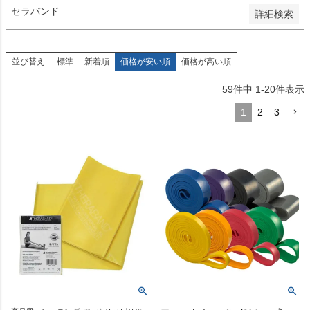
セラバンド
詳細検索
並び替え
標準
新着順
価格が安い順
価格が高い順
59
件中
1
-
20
件表示
1
2
3