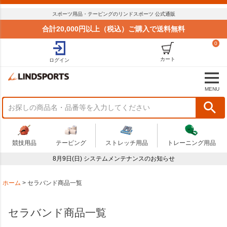
並び順
スポーツ用品・テーピングのリンドスポーツ 公式通販
標準
合計20,000円以上（税込）ご購入で送料無料
新着順
0
価格が安い順
価格が高い順
カート
ログイン
おすすめ順
商品状況
MENU
セール
まとめてお得
在庫限り
アウトレット
競技用品
テーピング
ストレッチ用品
トレーニング用品
予算
8月9日(日) システムメンテナンスのお知らせ
～
商品番号
ホーム
セラバンド商品一覧
セラバンド商品一覧
検索