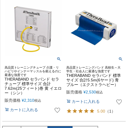
高品質トレーニングチューブ 介護・リ
高品質トレーニングバンド 高校生～大
ハビリやインナーマッスルを鍛えるのに
学生・社会人に最適な強度です
最適な強度です
THERABAND セラバンド 標準
THERABAND セラバンド セラ
サイズ 合計5.5m(6ヤード) 青
チューブ 標準サイズ 合計
ブルー（エクストラヘビー）
7.62m(25フィート)巻 黄 イエロ
販売価格
¥
2,530
税込
ー（シン）
販売価格
¥
2,310
税込
カートに入れる
カートに入れる
5.00
（1）