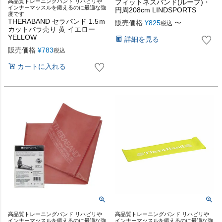
高品質トレーニングバンド リハビリや
フィットネスバンド(ループ)・
インナーマッスルを鍛えるのに最適な強
円周208cm LINDSPORTS
度です
THERABAND セラバンド 1.5ｍ
販売価格
¥
825
〜
税込
カットバラ売り 黄 イエロー
YELLOW
詳細を見る
販売価格
¥
783
税込
カートに入れる
高品質トレーニングバンド リハビリや
高品質トレーニングバンド リハビリや
インナーマッスルを鍛えるのに最適な強
インナーマッスルを鍛えるのに最適な強