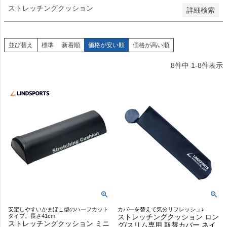
ストレッチングクッション
詳細検索
並び替え
標準
新着順
価格が安い順
価格が高い順
8
件中
1
-
8
件表示
安定しやすいかまぼこ型のハーフカット
カバーを替えて気分リフレッシュ♪
タイプ。長さ41cm
ストレッチングクッション ロン
ストレッチングクッション ミニ
グ/スリム専用 取替カバー ネイ