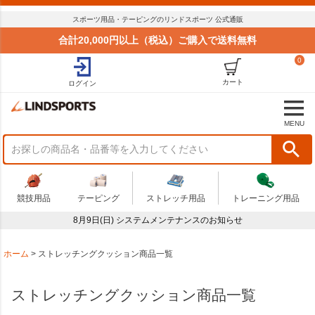
並び順
スポーツ用品・テーピングのリンドスポーツ 公式通販
標準
合計20,000円以上（税込）ご購入で送料無料
新着順
0
価格が安い順
価格が高い順
カート
ログイン
おすすめ順
商品状況
MENU
セール
まとめてお得
在庫限り
アウトレット
競技用品
テーピング
ストレッチ用品
トレーニング用品
予算
8月9日(日) システムメンテナンスのお知らせ
～
商品番号
ホーム
ストレッチングクッション商品一覧
ストレッチングクッション商品一覧
検索