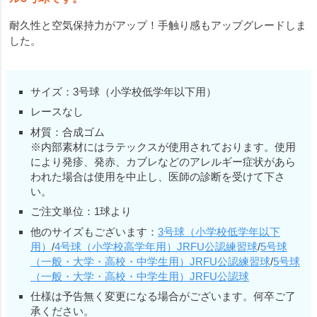
耐久性と空気保持力がアップ！手触り感もアップグレードしま
した。
サイズ：3号球（小学校低学年以下用）
レースなし
材質：合成ゴム
※内部素材にはラテックスが使用されております。使用
により発疹、発赤、カブレなどのアレルギー症状があら
われた場合は使用を中止し、医師の診断を受けて下さ
い。
ご注文単位：1球より
他のサイズもございます：
3号球（小学校低学年以下
用）
/
4号球（小学校高学年用）JRFU公認練習球
/
5号球
（一般・大学・高校・中学生用）JRFU公認練習球
/
5号球
（一般・大学・高校・中学生用）JRFU公認球
仕様は予告無く変更になる場合がございます。何卒ご了
承ください。