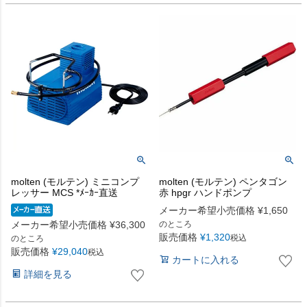
molten (モルテン) ミニコンプ
molten (モルテン) ペンタゴン
レッサー MCS *ﾒｰｶｰ直送
赤 hpgr ハンドポンプ
メーカー希望小売価格
¥
1,650
メーカー希望小売価格
¥
36,300
のところ
販売価格
¥
1,320
税込
のところ
販売価格
¥
29,040
税込
カートに入れる
詳細を見る