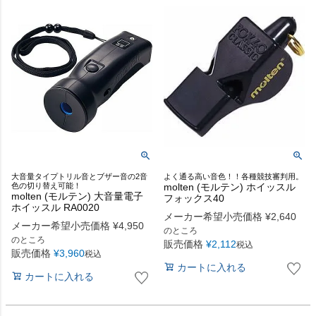
大音量タイプトリル音とブザー音の2音
よく通る高い音色！！各種競技審判用。
色の切り替え可能！
molten (モルテン) ホイッスル
molten (モルテン) 大音量電子
フォックス40
ホイッスル RA0020
メーカー希望小売価格
¥
2,640
メーカー希望小売価格
¥
4,950
のところ
のところ
販売価格
¥
2,112
税込
販売価格
¥
3,960
税込
カートに入れる
カートに入れる