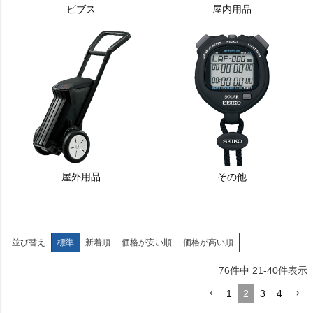
ビブス
屋内用品
屋外用品
その他
並び替え
標準
新着順
価格が安い順
価格が高い順
76
件中
21
-
40
件表示
1
2
3
4