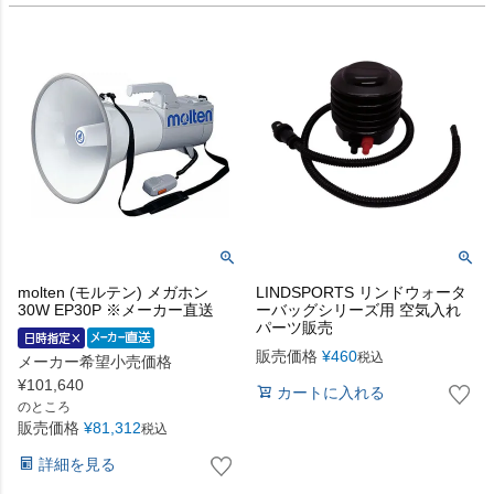
molten (モルテン) メガホン
LINDSPORTS リンドウォータ
30W EP30P ※メーカー直送
ーバッグシリーズ用 空気入れ
パーツ販売
販売価格
¥
460
税込
メーカー希望小売価格
¥
101,640
カートに入れる
のところ
販売価格
¥
81,312
税込
詳細を見る