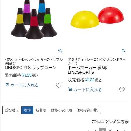
バスケットボールやサッカーのドリブル
アジリティトレーニングやグランドマー
練習に！
カーに
LINDSPORTS リップコーン
ドームマーカー 黄/赤
LINDSPORTS
販売価格
¥
169
税込
販売価格
¥
133
税込
カートに入れる
カートに入れる
並び替え
標準
新着順
価格が安い順
価格が高い順
76
件中
21
-
40
件表示