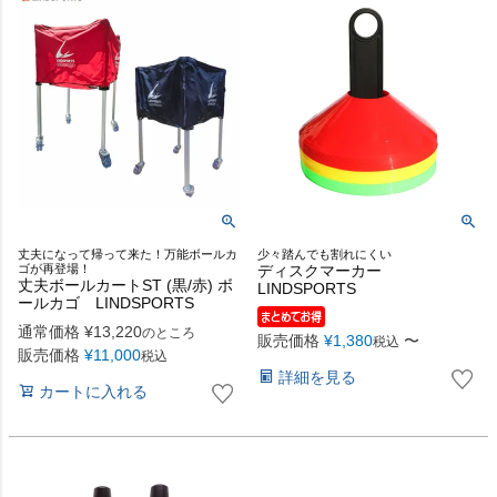
丈夫になって帰って来た！万能ボールカ
少々踏んでも割れにくい
ゴが再登場！
ディスクマーカー
丈夫ボールカートST (黒/赤) ボ
LINDSPORTS
ールカゴ LINDSPORTS
通常価格
¥
13,220
のところ
販売価格
¥
1,380
〜
税込
販売価格
¥
11,000
税込
詳細を見る
カートに入れる