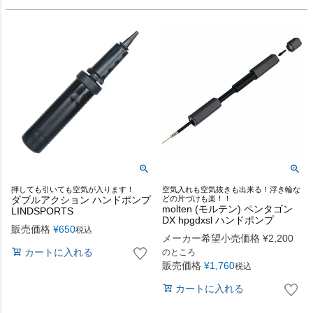
押しても引いても空気が入ります！
空気入れも空気抜きも出来る！浮き輪な
ダブルアクション ハンドポンプ
どの片づけも楽！！
molten (モルテン) ペンタゴン
LINDSPORTS
DX hpgdxsl ハンドポンプ
販売価格
¥
650
税込
メーカー希望小売価格
¥
2,200
カートに入れる
のところ
販売価格
¥
1,760
税込
カートに入れる