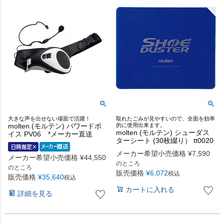
大きな声を出せない場面で活躍！
取れたごみが見やすいので、全面を効率
molten (モルテン) パワードボ
的に使用出来ます。
molten (モルテン) シューダス
イス PV06 *メーカー直送
ターシート (30枚綴り） tt0020
メーカー希望小売価格
¥
7,590
メーカー希望小売価格
¥
44,550
のところ
のところ
販売価格
¥
6,072
税込
販売価格
¥
35,640
税込
カートに入れる
詳細を見る