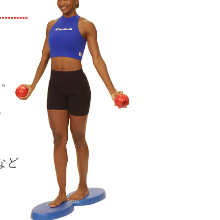
す。
や
など
！